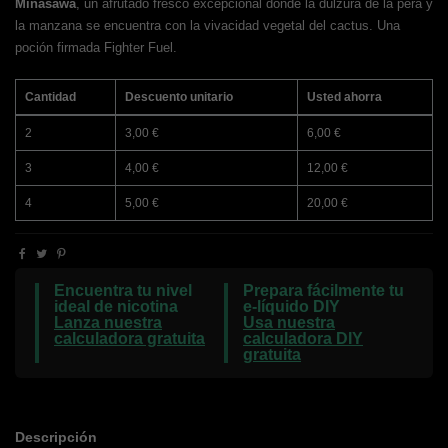
Minasawa
, un afrutado fresco excepcional donde la dulzura de la pera y
la manzana se encuentra con la vivacidad vegetal del cactus. Una
poción firmada Fighter Fuel.
Cantidad
Descuento unitario
Usted ahorra
2
3,00 €
6,00 €
3
4,00 €
12,00 €
4
5,00 €
20,00 €
Encuentra tu nivel
Prepara fácilmente tu
ideal de nicotina
e-líquido DIY
Lanza nuestra
Usa nuestra
calculadora gratuita
calculadora DIY
gratuita
Descripción