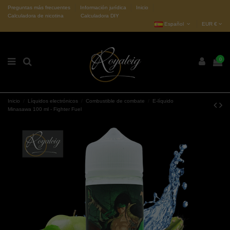
Preguntas más frecuentes
Información jurídica
Inicio
Calculadora de nicotina
Calculadora DIY
Español
EUR €
0
Inicio
Líquidos electrónicos
Combustible de combate
E-líquido
Minasawa 100 ml - Fighter Fuel