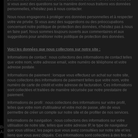
si vous avez des questions sur la manière dont nous traitons vos données
personnelles, n'hésitez pas à nous contacter.
CALIFICACIÓN
Nous nous engageons à protéger vos données personnelles et à respecter
votre vie privée. Si vous avez des suggestions ou des préoccupations
concernant notre politique de protection des données, n'hésitez pas à nous
en faire part. Nous sommes toujours ouverts aux commentaires et aux
suggestions pour améliorer notre politique de protection des données.
COMENTARIOS (0)
Voici les données que nous collectons sur notre site :
Informations de contact : nous collectons des informations de contact telles
que votre nom, votre adresse email, votre numéro de téléphone et votre
adresse postale.
Informations de paiement : lorsque vous effectuez un achat sur notre site,
nous collectons des informations de paiement telles que votre nom, votre
numéro de carte de crédit et votre adresse de facturation. Ces informations
sont collectées et traitées de manière sécurisée par notre prestataire de
paiement.
Informations de profil : nous collectons des informations sur votre profil,
Contact us
telles que votre nom d'utilisateur et votre mot de passe, afin de vous
permettre de créer un compte sur notre site et de profiter de nos services.
Categorías de blog


Informations de navigation : nous collectons des informations sur votre
Publicaciones de blog recientes


utilisation de notre site, telles que votre adresse IP, le type de navigateur
Buscar en el blog


que vous utilisez, les pages que vous avez consultées sur notre site et les
Archivos del blog


liens que vous avez cliqués. Ces informations sont collectées à des fins de