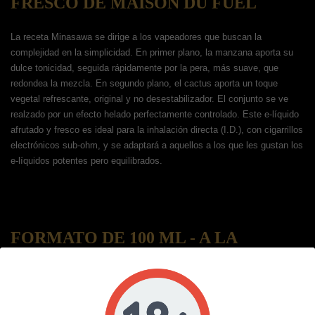
FRESCO DE MAISON DU FUEL
La receta Minasawa se dirige a los vapeadores que buscan la
complejidad en la simplicidad. En primer plano, la manzana aporta su
dulce tonicidad, seguida rápidamente por la pera, más suave, que
redondea la mezcla. En segundo plano, el cactus aporta un toque
vegetal refrescante, original y no desestabilizador. El conjunto se ve
realzado por un efecto helado perfectamente controlado. Este e-líquido
afrutado y fresco es ideal para la inhalación directa (I.D.), con cigarrillos
electrónicos sub-ohm, y se adaptará a aquellos a los que les gustan los
e-líquidos potentes pero equilibrados.
FORMATO DE 100 ML - A LA
MEDIDA DE SUS DESEOS
Minasawa se presenta en una botella generosa, lista para potenciar. Su
capacidad le permite añadir hasta dos potenciadores de nicotina para