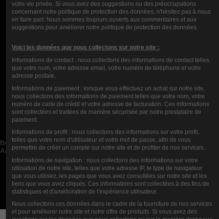
votre vie privée. Si vous avez des suggestions ou des préoccupations
concernant notre politique de protection des données, n'hésitez pas à nous
en faire part. Nous sommes toujours ouverts aux commentaires et aux
suggestions pour améliorer notre politique de protection des données.
BOBINA DE ALAMBRE DE MALLA
SS316L 200 1.2OHM VANDY VAPE
Voici les données que nous collectons sur notre site :
3,60 €
Informations de contact : nous collectons des informations de contact telles
que votre nom, votre adresse email, votre numéro de téléphone et votre
adresse postale.
Informations de paiement : lorsque vous effectuez un achat sur notre site,
nous collectons des informations de paiement telles que votre nom, votre
numéro de carte de crédit et votre adresse de facturation. Ces informations
Contact us
sont collectées et traitées de manière sécurisée par notre prestataire de
paiement.
Categorías de blog


Informations de profil : nous collectons des informations sur votre profil,
Publicaciones de blog recientes


telles que votre nom d'utilisateur et votre mot de passe, afin de vous
Buscar en el blog


permettre de créer un compte sur notre site et de profiter de nos services.
Archivos del blog


Informations de navigation : nous collectons des informations sur votre
Blog Mejores Autores


utilisation de notre site, telles que votre adresse IP, le type de navigateur
que vous utilisez, les pages que vous avez consultées sur notre site et les
Newsletter
liens que vous avez cliqués. Ces informations sont collectées à des fins de
statistiques et d'amélioration de l'expérience utilisateur.
Nous collectons ces données dans le cadre de la fourniture de nos services
et pour améliorer notre site et notre offre de produits. Si vous avez des