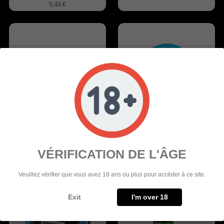
5,40 €
Fuera de stock
BOBINA DE ALAMBRE DE MALLA
SUPERFINE MTL FUSED
SS316L-300 VANDY VAPE
CLAPTON WIRE VANDY VAPE
4,90 €
6,90 €
VÉRIFICATION DE L'ÂGE
Veuillez vérifier que vous avez 18 ans ou plus pour accéder à ce site.
Exit
I'm over 18