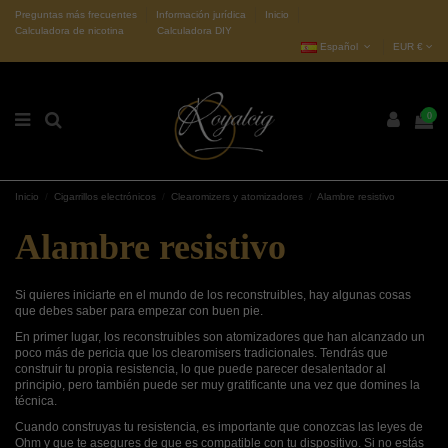
Preguntas más frecuentes
Información jurídica
Inicio
Calculadora de nicotina
Calculadora DIY
Español
EUR €
0
Inicio
Cigarrillos electrónicos
Clearomizers y atomizadores
Alambre resistivo
Alambre resistivo
Si quieres iniciarte en el mundo de los reconstruibles, hay algunas cosas
que debes saber para empezar con buen pie.
En primer lugar, los reconstruibles son atomizadores que han alcanzado un
poco más de pericia que los clearomisers tradicionales. Tendrás que
construir tu propia resistencia, lo que puede parecer desalentador al
principio, pero también puede ser muy gratificante una vez que domines la
técnica.
Cuando construyas tu resistencia, es importante que conozcas las leyes de
Ohm y que te asegures de que es compatible con tu dispositivo. Si no estás