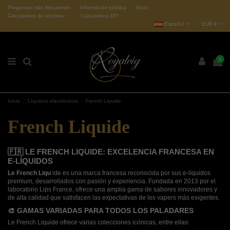
Preguntas más frecuentes
Información jurídica
Inicio
Calculadora de nicotina
Calculadora DIY
Español
EUR €
0
Inicio
Líquidos electrónicos
French Liquide
French Liquide
🇫🇷 LE FRENCH LIQUIDE: EXCELENCIA FRANCESA EN
E-LÍQUIDOS
Le French Liqu
ide es una marca francesa reconocida por sus e-líquidos
premium, desarrollados con pasión y experiencia. Fundada en 2013 por el
laboratorio Lips France, ofrece una amplia gama de sabores innovadores y
de alta calidad que satisfacen las expectativas de los vapers más exigentes.
🎨 GAMAS VARIADAS PARA TODOS LOS PALADARES
Le French Liquide ofrece varias colecciones icónicas, entre ellas: