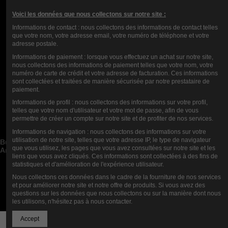
Voici les données que nous collectons sur notre site :
Informations de contact : nous collectons des informations de contact telles
que votre nom, votre adresse email, votre numéro de téléphone et votre
E-LÍQUIDO LA CHOSE 50ML
adresse postale.
16,90 €
Informations de paiement : lorsque vous effectuez un achat sur notre site,
nous collectons des informations de paiement telles que votre nom, votre
numéro de carte de crédit et votre adresse de facturation. Ces informations
sont collectées et traitées de manière sécurisée par notre prestataire de
paiement.
Informations de profil : nous collectons des informations sur votre profil,
Contact us
telles que votre nom d'utilisateur et votre mot de passe, afin de vous
permettre de créer un compte sur notre site et de profiter de nos services.
Categorías de blog


Informations de navigation : nous collectons des informations sur votre
Publicaciones de blog recientes


utilisation de notre site, telles que votre adresse IP, le type de navigateur
Buscar en el blog


que vous utilisez, les pages que vous avez consultées sur notre site et les
Archivos del blog


liens que vous avez cliqués. Ces informations sont collectées à des fins de
statistiques et d'amélioration de l'expérience utilisateur.
Blog Mejores Autores


Nous collectons ces données dans le cadre de la fourniture de nos services
Newsletter
et pour améliorer notre site et notre offre de produits. Si vous avez des
questions sur les données que nous collectons ou sur la manière dont nous
les utilisons, n'hésitez pas à nous contacter.
Accept