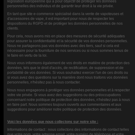
législation européenne qui a pour objectif de protéger les données
personnelles des individus et de garantir leur droit à la vie privée.
En tant que site e-commerce spécialisé dans la vente de vapoteuses et
d'accessoires de vape, il est important pour nous de respecter les
dispositions du RGPD et de protéger les données personnelles de nos
clients.
Pour cela, nous avons mis en place des mesures de sécurité adéquates
pour assurer la confidentialité et la sécurité de vos données personnelles.
Nous ne partageons pas vos données avec des tiers, sauf si cela est
BORDEAUX BAMBOO CURIEUX
CURIOUS CASSIOPE E-LIQUID 50
nécessaire pour la fourniture de nos services ou si nous sommes tenus de
E-LIQUID 50 ML
ML
le faire en vertu de la loi.
18,00 €
18,00 €
Nous vous informons également de vos droits en matière de protection des
données, tels que le droit d'accès, de rectification, de suppression et de
portabilité de vos données. Si vous souhaitez exercer l'un de ces droits ou
si vous avez des questions sur la manière dont nous traitons vos données
personnelles, n'hésitez pas à nous contacter.
Nous nous engageons à protéger vos données personnelles et à respecter
votre vie privée. Si vous avez des suggestions ou des préoccupations
concernant notre politique de protection des données, n'hésitez pas à nous
en faire part. Nous sommes toujours ouverts aux commentaires et aux
suggestions pour améliorer notre politique de protection des données.
Voici les données que nous collectons sur notre site :
Informations de contact : nous collectons des informations de contact telles
E-LÍQUIDO CURIOUS ASTRAL
que votre nom, votre adresse email, votre numéro de téléphone et votre