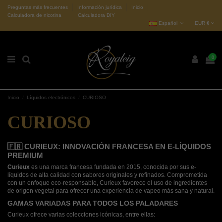
Preguntas más frecuentes
Información jurídica
Inicio
Calculadora de nicotina
Calculadora DIY
Español
EUR €
0
Inicio
Líquidos electrónicos
CURIOSO
CURIOSO
🇫🇷 CURIEUX: INNOVACIÓN FRANCESA EN E-LÍQUIDOS
PREMIUM
Curieux
es una marca francesa fundada en 2015, conocida por sus e-
líquidos de alta calidad con sabores originales y refinados. Comprometida
con un enfoque eco-responsable, Curieux favorece el uso de ingredientes
de origen vegetal para ofrecer una experiencia de vapeo más sana y natural.
GAMAS VARIADAS PARA TODOS LOS PALADARES
Curieux ofrece varias colecciones icónicas, entre ellas: