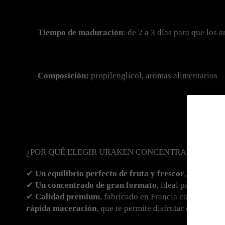
Tiempo de maduración
: de 2 a 3 días para que los
Composición:
 propilenglicol, aromas alimentarios
¿POR QUÉ ELEGIR URAKEN CONCENTRADO?
✔ 
Un equilibrio perfecto de fruta y frescor
, para un v
✔ 
Un concentrado de gran formato
, ideal para hacer 
✔ 
Calidad premium
, fabricado en Francia con ingredi
rápida maceración
, que te permite disfrutar de tu mezcl