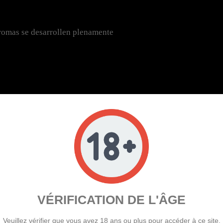
 aromas se desarrollen plenamente
apeo vigorizante.
e-liquids caseros en cantidad.
entes cuidadosamente seleccionados.
VÉRIFICATION DE L'ÂGE
a en tan solo 2 o 3 días.
Veuillez vérifier que vous avez 18 ans ou plus pour accéder à ce site.