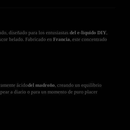
ado, diseñado para los entusiastas 
del e-líquido DIY
, 
escor helado. Fabricado en 
Francia
, este concentrado 
eramente ácido
del madroño
, creando un equilibrio 
pear a diario o para un momento de puro placer 