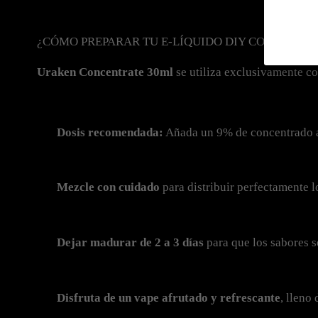
¿CÓMO PREPARAR TU E-LÍQUIDO DIY CON URAK
Uraken Concentrate 30ml
 se utiliza exclusivamente c
Dosis recomendada:
 Añada un 9% de concentrado a
Mezcle con cuidado
 para distribuir perfectamente 
Dejar madurar de 2 a 3 días
 para que los sabores 
Disfruta de un vape afrutado y refrescante
, lleno