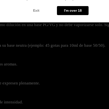
Exit
I'm over 18
EN CONCENTRADO?
omo dilución en una base PG/VG y no debe vaporizarse solo. Si
 su base neutra (ejemplo: 45 gotas para 10ml de base 50/50).
los aromas.
se expresen plenamente.
 de intensidad.