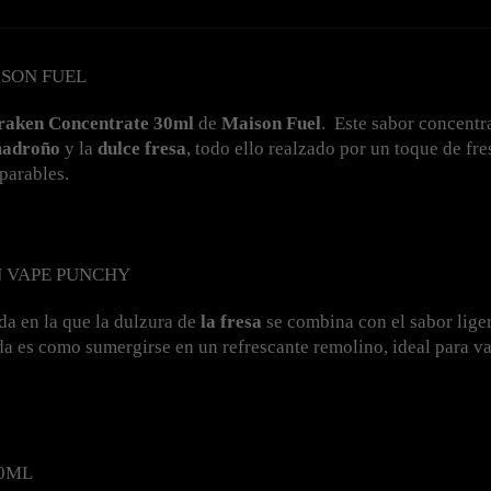
SON FUEL
raken Concentrate 30ml
 de 
Maison Fuel
. 
 Este sabor concentr
madroño
 y la 
dulce fresa
, todo ello realzado por un toque de fr
parables.
N VAPE PUNCHY
da en la que la dulzura de 
la fresa
 se combina con el sabor lig
da es como sumergirse en un refrescante remolino, ideal para va
0ML