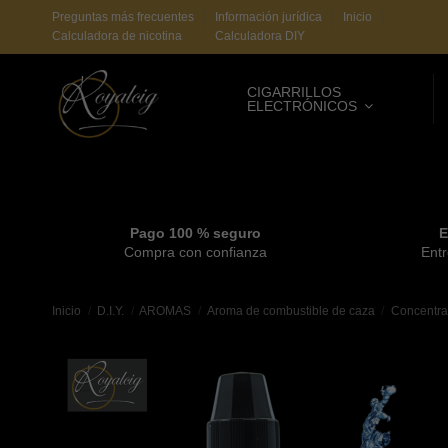
Preguntas más frecuentes
Información jurídica
Inicio
Calculadora de nicotina
Calculadora DIY
CIGARRILLOS
ELECTRÓNICOS
Pago 100 % seguro
E
Compra con confianza
Entr
Inicio
D.I.Y.
AROMAS
Aroma de combustible de caza
Concentra