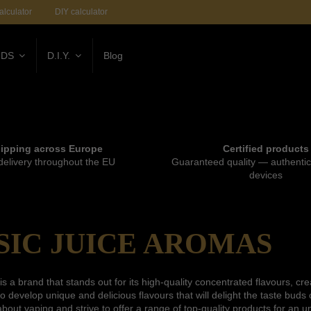
alculator
DIY calculator
IDS
D.I.Y.
Blog
ipping across Europe
Certified products
delivery throughout the EU
Guaranteed quality — authentic 
devices
IC JUICE AROMAS
is a brand that stands out for its high-quality concentrated flavours, c
o develop unique and delicious flavours that will delight the taste bu
bout vaping and strive to offer a range of top-quality products for an 