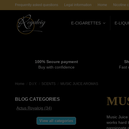
Frequently asked questions
Legal information
Home
Nicotine c
E-CIGARETTES
E-LIQU
100% Secure payment
Sh
Buy with confidence
Fast 
Home
D.I.Y.
SCENTS
MUSIC JUICE AROMAS
MUS
BLOG CATEGORIES
Actus Royalcig (34)
Music Juice 
View all categories
works hard t
passionate a