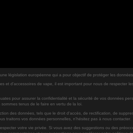
législation européenne qui a pour objectif de protéger les données per
es et d'accessoires de vape, il est important pour nous de respecter l
ates pour assurer la confidentialité et la sécurité de vos données pe
s sommes tenus de le faire en vertu de la loi.
on des données, tels que le droit d'accès, de rectification, de suppres
ous traitons vos données personnelles, n'hésitez pas à nous contacter.
TEGORIES
BLOG POSTS RECENTS
pecter votre vie privée. Si vous avez des suggestions ou des préoccu