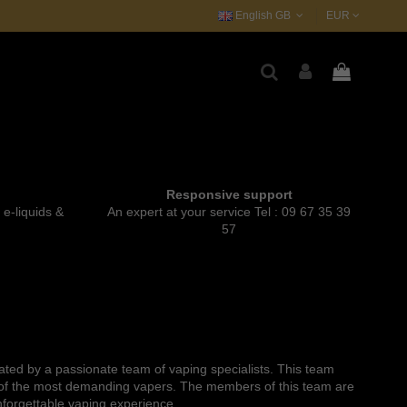
English GB
EUR
Responsive support
e-liquids &
An expert at your service Tel : 09 67 35 39
57
reated by a passionate team of vaping specialists. This team
ds of the most demanding vapers. The members of this team are
unforgettable vaping experience.