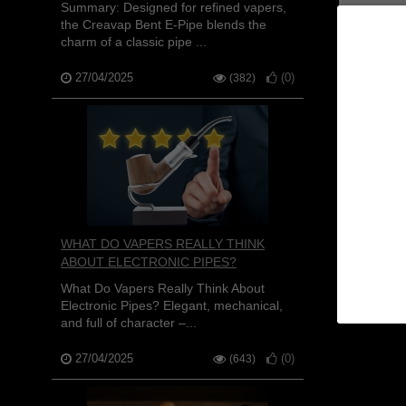
Summary: Designed for refined vapers,
the Creavap Bent E-Pipe blends the
charm of a classic pipe ...
27/04/2025
(
0
)
(382)
AROMA
WHAT DO VAPERS REALLY THINK
ABOUT ELECTRONIC PIPES?
What Do Vapers Really Think About
Electronic Pipes? Elegant, mechanical,
and full of character –...
27/04/2025
(
0
)
(643)