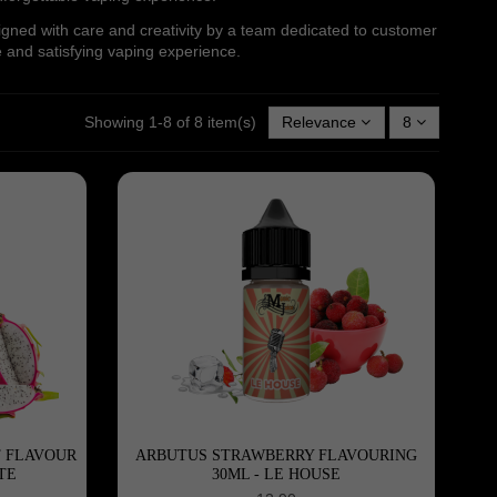
igned with care and creativity by a team dedicated to customer
e and satisfying vaping experience.
Showing 1-8 of 8 item(s)
Relevance
8
 FLAVOUR
ARBUTUS STRAWBERRY FLAVOURING
TE
30ML - LE HOUSE