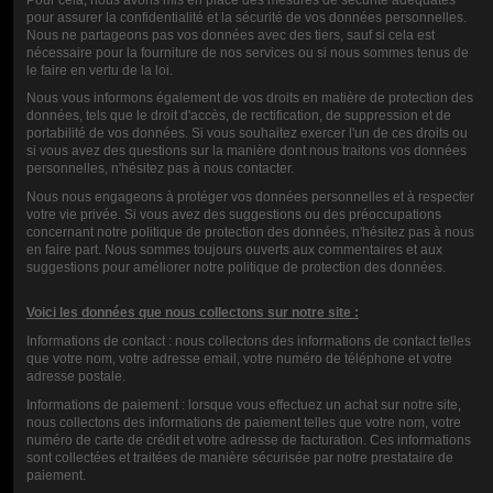
ARÔME LE BLUES MUSIC JUICE
ARÔME TABAC NEUTRE 30ML -
pour assurer la confidentialité et la sécurité de vos données personnelles.
30 ML
LE JAZZ
Nous ne partageons pas vos données avec des tiers, sauf si cela est
12,90 €
nécessaire pour la fourniture de nos services ou si nous sommes tenus de
12,90 €
le faire en vertu de la loi.
Nous vous informons également de vos droits en matière de protection des
données, tels que le droit d'accès, de rectification, de suppression et de
portabilité de vos données. Si vous souhaitez exercer l'un de ces droits ou
si vous avez des questions sur la manière dont nous traitons vos données
personnelles, n'hésitez pas à nous contacter.
Nous nous engageons à protéger vos données personnelles et à respecter
votre vie privée. Si vous avez des suggestions ou des préoccupations
concernant notre politique de protection des données, n'hésitez pas à nous
en faire part. Nous sommes toujours ouverts aux commentaires et aux
suggestions pour améliorer notre politique de protection des données.
Voici les données que nous collectons sur notre site :
ARÔME LE TECHNO MUSIC JUICE
ARÔME PÊCHE ABRICOT - LA
Informations de contact : nous collectons des informations de contact telles
SAMBA 30ML
12,90 €
que votre nom, votre adresse email, votre numéro de téléphone et votre
12,90 €
adresse postale.
Informations de paiement : lorsque vous effectuez un achat sur notre site,
nous collectons des informations de paiement telles que votre nom, votre
numéro de carte de crédit et votre adresse de facturation. Ces informations
sont collectées et traitées de manière sécurisée par notre prestataire de
paiement.
Nous Contacter