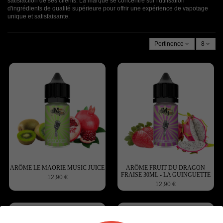
satisfaction de ses clients. La marque se concentre sur l'utilisation
d'ingrédients de qualité supérieure pour offrir une expérience de vapotage
unique et satisfaisante.
Pertinence
8
ARÔME LE MAORIE MUSIC JUICE
ARÔME FRUIT DU DRAGON
FRAISE 30ML - LA GUINGUETTE
12,90 €
12,90 €