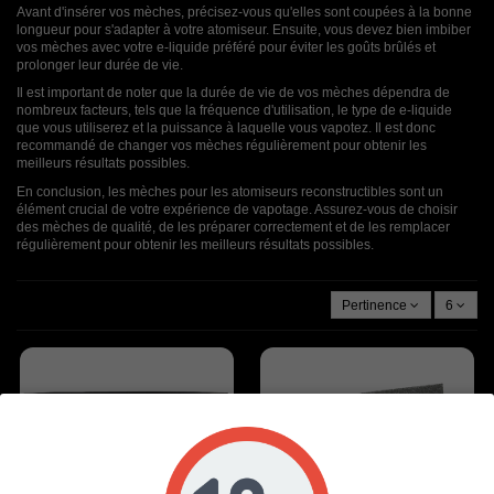
Avant d'insérer vos mèches, précisez-vous qu'elles sont coupées à la bonne
longueur pour s'adapter à votre atomiseur. Ensuite, vous devez bien imbiber
vos mèches avec votre e-liquide préféré pour éviter les goûts brûlés et
prolonger leur durée de vie.
Il est important de noter que la durée de vie de vos mèches dépendra de
nombreux facteurs, tels que la fréquence d'utilisation, le type de e-liquide
que vous utiliserez et la puissance à laquelle vous vapotez. Il est donc
recommandé de changer vos mèches régulièrement pour obtenir les
meilleurs résultats possibles.
En conclusion, les mèches pour les atomiseurs reconstructibles sont un
élément crucial de votre expérience de vapotage. Assurez-vous de choisir
des mèches de qualité, de les préparer correctement et de les remplacer
régulièrement pour obtenir les meilleurs résultats possibles.
Pertinence
6