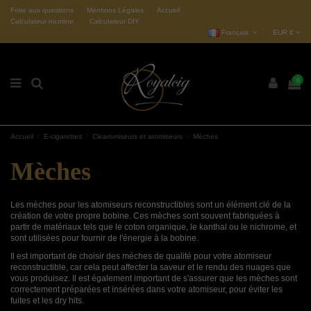
Foire aux questions
Mentions Légales
Accueil
Calculateur nicotine
Calculateur DIY
Français
EUR €
0
Accueil
E-cigarettes
Clearomiseurs et atomiseurs
Mèches
Mèches
Les mèches pour les atomiseurs reconstructibles sont un élément clé de la
création de votre propre bobine. Ces mèches sont souvent fabriquées à
partir de matériaux tels que le coton organique, le kanthal ou le nichrome, et
sont utilisées pour fournir de l'énergie à la bobine.
Il est important de choisir des mèches de qualité pour votre atomiseur
reconstructible, car cela peut affecter la saveur et le rendu des nuages ​​que
vous produisez. Il est également important de s'assurer que les mèches sont
correctement préparées et insérées dans votre atomiseur, pour éviter les
fuites et les dry hits.