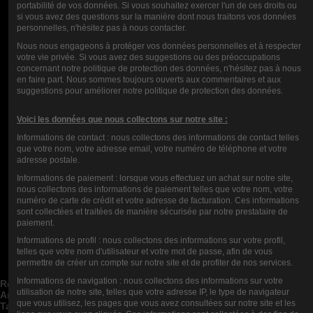
portabilité de vos données. Si vous souhaitez exercer l'un de ces droits ou
si vous avez des questions sur la manière dont nous traitons vos données
personnelles, n'hésitez pas à nous contacter.
Nous nous engageons à protéger vos données personnelles et à respecter
votre vie privée. Si vous avez des suggestions ou des préoccupations
concernant notre politique de protection des données, n'hésitez pas à nous
en faire part. Nous sommes toujours ouverts aux commentaires et aux
suggestions pour améliorer notre politique de protection des données.
Rupture de stock
Rupture de stock
Voici les données que nous collectons sur notre site :
COTTON FURY 20PADS VAPEUR
COTTON BACON V2 WICKN VAPE
Informations de contact : nous collectons des informations de contact telles
MECANIQUE
5,50 €
que votre nom, votre adresse email, votre numéro de téléphone et votre
6,10 €
adresse postale.
Informations de paiement : lorsque vous effectuez un achat sur notre site,
nous collectons des informations de paiement telles que votre nom, votre
numéro de carte de crédit et votre adresse de facturation. Ces informations
sont collectées et traitées de manière sécurisée par notre prestataire de
paiement.
Nous Contacter
Informations de profil : nous collectons des informations sur votre profil,
telles que votre nom d'utilisateur et votre mot de passe, afin de vous
Catégories de blog


permettre de créer un compte sur notre site et de profiter de nos services.
Articles de blog récents


Informations de navigation : nous collectons des informations sur votre
Rechercher dans le blog


utilisation de notre site, telles que votre adresse IP, le type de navigateur
Archives du blog


que vous utilisez, les pages que vous avez consultées sur notre site et les
Tags du blog

