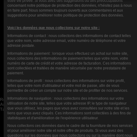
votre vie privée. Si vous avez des suggestions ou des préoccupations
concernant notre politique de protection des données, n'hésitez pas à nous
en faire part. Nous sommes toujours ouverts aux commentaires et aux
suggestions pour améliorer notre politique de protection des données.
Rupture de stock
Voici les données que nous collectons sur notre site :
E-LIQUIDE CINEMA RESERVE
Informations de contact : nous collectons des informations de contact telles
CLOUDS OF ICARUS 100 ML
que votre nom, votre adresse email, votre numéro de téléphone et votre
23,90 €
adresse postale.
Informations de paiement : lorsque vous effectuez un achat sur notre site,
nous collectons des informations de paiement telles que votre nom, votre
numéro de carte de crédit et votre adresse de facturation. Ces informations
sont collectées et traitées de manière sécurisée par notre prestataire de
paiement.
Nous Contacter
Informations de profil : nous collectons des informations sur votre profil,
telles que votre nom d'utilisateur et votre mot de passe, afin de vous
Catégories de blog


permettre de créer un compte sur notre site et de profiter de nos services.
Articles de blog récents


Informations de navigation : nous collectons des informations sur votre
Rechercher dans le blog


utilisation de notre site, telles que votre adresse IP, le type de navigateur
Archives du blog


que vous utilisez, les pages que vous avez consultées sur notre site et les
Tags du blog


liens que vous avez cliqués. Ces informations sont collectées à des fins de
statistiques et d'amélioration de l'expérience utilisateur.
Blog Top Auteurs


Nous collectons ces données dans le cadre de la fourniture de nos services
Newsletter
et pour améliorer notre site et notre offre de produits. Si vous avez des
questions sur les données que nous collectons ou sur la manière dont nous