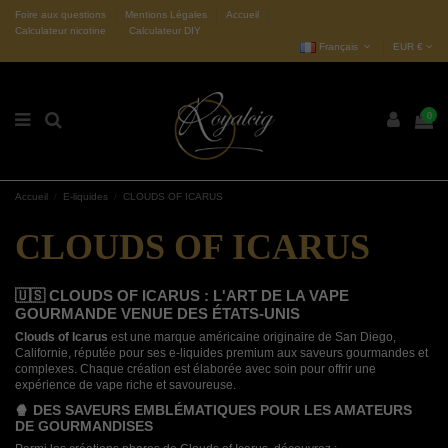
Foire aux questions
Mentions Légales
Accueil
Calculateur nicotine
Calculateur DIY
Français
EUR €
0
Accueil
E-liquides
CLOUDS OF ICARUS
CLOUDS OF ICARUS
🇺🇸 CLOUDS OF ICARUS : L'ART DE LA VAPE
GOURMANDE VENUE DES ÉTATS-UNIS
Clouds of Icarus
est une marque américaine originaire de San Diego,
Californie, réputée pour ses e-liquides premium aux saveurs gourmandes et
complexes. Chaque création est élaborée avec soin pour offrir une
expérience de vape riche et savoureuse.
🍿 DES SAVEURS EMBLÉMATIQUES POUR LES AMATEURS
DE GOURMANDISES