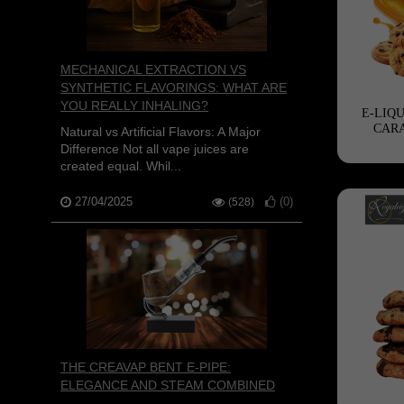
MECHANICAL EXTRACTION VS
SYNTHETIC FLAVORINGS: WHAT ARE
YOU REALLY INHALING?
E-LIQ
CARA
Natural vs Artificial Flavors: A Major
Difference Not all vape juices are
created equal. Whil...
27/04/2025
(
0
)
(528)
THE CREAVAP BENT E-PIPE:
ELEGANCE AND STEAM COMBINED