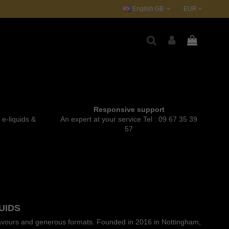
English GB
EUR
Responsive support
e-liquids &
An expert at your service Tel : 09 67 35 39
57
UIDS
 flavours and generous formats. Founded in 2016 in Nottingham,