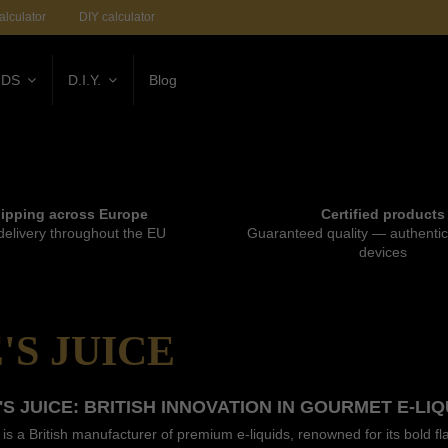
alculator
DIY calculator
IDS
D.I.Y.
Blog
ipping across Europe
Certified products
delivery throughout the EU
Guaranteed quality — authentic 
devices
'S JUICE
E'S JUICE: BRITISH INNOVATION IN GOURMET E-LIQ
is a British manufacturer of premium e-liquids, renowned for its bold