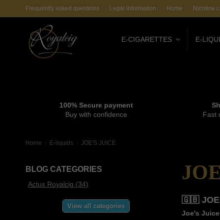
Frequently asked questions
Legal information
Home
Nicotine c
E-CIGARETTES
E-LIQU
100% Secure payment
Sh
Buy with confidence
Fast 
Home
E-liquids
JOE'S JUICE
JOE
BLOG CATEGORIES
Actus Royalcig (34)
🇬🇧 JO
View all categories
Joe's Juice