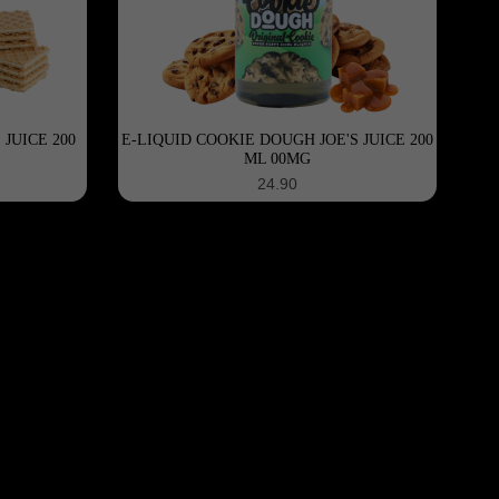
JUICE 200
E-LIQUID COOKIE DOUGH JOE'S JUICE 200
ML 00MG
24.90