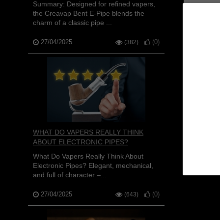
Summary: Designed for refined vapers,
COPY OF
the Creavap Bent E-Pipe blends the
J
charm of a classic pipe ...
27/04/2025
(
0
)
(382)
WHAT DO VAPERS REALLY THINK
ABOUT ELECTRONIC PIPES?
What Do Vapers Really Think About
Electronic Pipes? Elegant, mechanical,
and full of character –...
27/04/2025
(
0
)
(643)