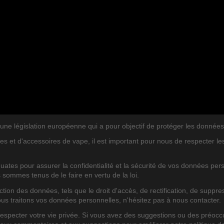
législation européenne qui a pour objectif de protéger les données per
es et d'accessoires de vape, il est important pour nous de respecter l
ates pour assurer la confidentialité et la sécurité de vos données pe
s sommes tenus de le faire en vertu de la loi.
on des données, tels que le droit d'accès, de rectification, de suppres
ous traitons vos données personnelles, n'hésitez pas à nous contacter.
TEGORIES
BLOG POSTS RECENTS
pecter votre vie privée. Si vous avez des suggestions ou des préoccu