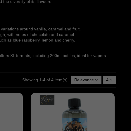
the diversity of its flavours.
variations around vanilla, caramel and fruit.
ough, with notes of chocolate and caramel.
s such as blue raspberry, lemon and cherry.
ffers XL formats, including 200ml bottles, ideal for vapers
Showing 1-4 of 4 item(s)
Relevance
4