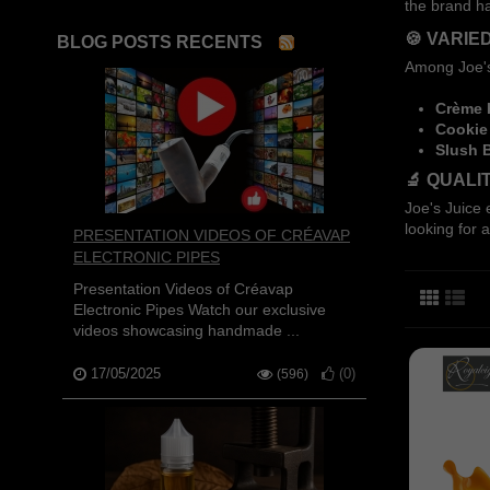
the brand has
🍪 VARIE
BLOG POSTS RECENTS
Among Joe's 
Crème 
Cookie
Slush 
🔬 QUAL
Joe's Juice 
looking for 
PRESENTATION VIDEOS OF CRÉAVAP
ELECTRONIC PIPES
Presentation Videos of Créavap
Electronic Pipes Watch our exclusive
videos showcasing handmade ...
17/05/2025
(
0
)
(596)