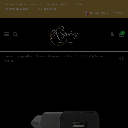
Frequently asked questions
Legal information
Home
Nicotine calculator
DIY calculator
English GB
EUR
0
Home
E-cigarettes
Kits and batteries
LOADERS
USB -220V mains
socket