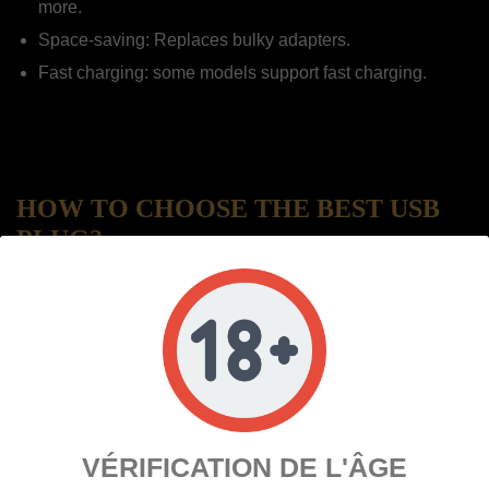
more.
Space-saving: Replaces bulky adapters.
Fast charging: some models support fast charging.
HOW TO CHOOSE THE BEST USB
PLUG?
Number of ports: Choose according to the number of devices you want
to charge.
Power: Check the total power in watts to ensure fast charging.
Safety: Make sure the model has protection against overvoltage and
short-circuits.
VÉRIFICATION DE L'ÂGE