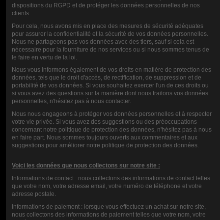
dispositions du RGPD et de protéger les données personnelles de nos
The
USB mains plug
is an essential accessory in an increasingly
clients.
connected world. Versatile, practical and efficient, they make everyday
Pour cela, nous avons mis en place des mesures de sécurité adéquates
life easier by allowing you to recharge your electronic devices quickly
pour assurer la confidentialité et la sécurité de vos données personnelles.
and safely. Investing in a quality model is a wise choice for personal or
Nous ne partageons pas vos données avec des tiers, sauf si cela est
nécessaire pour la fourniture de nos services ou si nous sommes tenus de
professional use.
le faire en vertu de la loi.
Nous vous informons également de vos droits en matière de protection des
Explore our selection of
USB power sockets
to find the perfect model
données, tels que le droit d'accès, de rectification, de suppression et de
for your needs!
portabilité de vos données. Si vous souhaitez exercer l'un de ces droits ou
si vous avez des questions sur la manière dont nous traitons vos données
personnelles, n'hésitez pas à nous contacter.
Nous nous engageons à protéger vos données personnelles et à respecter
votre vie privée. Si vous avez des suggestions ou des préoccupations
GRADE
concernant notre politique de protection des données, n'hésitez pas à nous
en faire part. Nous sommes toujours ouverts aux commentaires et aux
COMMENTS (0)
suggestions pour améliorer notre politique de protection des données.
Voici les données que nous collectons sur notre site :
Informations de contact : nous collectons des informations de contact telles
que votre nom, votre adresse email, votre numéro de téléphone et votre
adresse postale.
Informations de paiement : lorsque vous effectuez un achat sur notre site,
nous collectons des informations de paiement telles que votre nom, votre