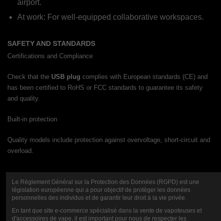
airport.
At work: For well-equipped collaborative workspaces.
SAFETY AND STANDARDS
Certifications and Compliance
Check that the
USB plug
complies with European standards (CE) and
has been certified to RoHS or FCC standards to guarantee its safety
and quality.
Built-in protection
Quality models include protection against overvoltage, short-circuit and
overload.
Le Règlement Général sur la Protection des Données (RGPD) est une
législation européenne qui a pour objectif de protéger les données
personnelles des individus et de garantir leur droit à la vie privée.
CONCLUSION
En tant que site e-commerce spécialisé dans la vente de vapoteuses et
d'accessoires de vape, il est important pour nous de respecter les