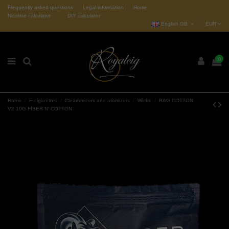
Frequently asked questions
Legal information
Home
Nicotine calculator
DIY calculator
English GB
EUR
0
Home
E-cigarettes
Clearomizers and atomizers
Wicks
BAG COTTON
V2 10G FIBER N' COTTON