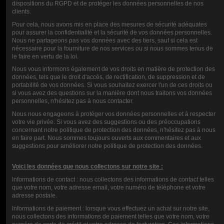
SUPERFINE
dispositions du RGPD et de protéger les données personnelles de nos
clients.
MTL FUSED
Pour cela, nous avons mis en place des mesures de sécurité adéquates
CLAPTON WIRE
pour assurer la confidentialité et la sécurité de vos données personnelles.
Nous ne partageons pas vos données avec des tiers, sauf si cela est
NI 80 30GAX2 +
nécessaire pour la fourniture de nos services ou si nous sommes tenus de
le faire en vertu de la loi.
38GA VANDY
Nous vous informons également de vos droits en matière de protection des
VAPE
données, tels que le droit d'accès, de rectification, de suppression et de
portabilité de vos données. Si vous souhaitez exercer l'un de ces droits ou
si vous avez des questions sur la manière dont nous traitons vos données
7.80
personnelles, n'hésitez pas à nous contacter.
Nous nous engageons à protéger vos données personnelles et à respecter
votre vie privée. Si vous avez des suggestions ou des préoccupations
GRADE
concernant notre politique de protection des données, n'hésitez pas à nous
en faire part. Nous sommes toujours ouverts aux commentaires et aux
suggestions pour améliorer notre politique de protection des données.
COMMENTS (0)
Voici les données que nous collectons sur notre site :
Informations de contact : nous collectons des informations de contact telles
que votre nom, votre adresse email, votre numéro de téléphone et votre
adresse postale.
Informations de paiement : lorsque vous effectuez un achat sur notre site,
nous collectons des informations de paiement telles que votre nom, votre