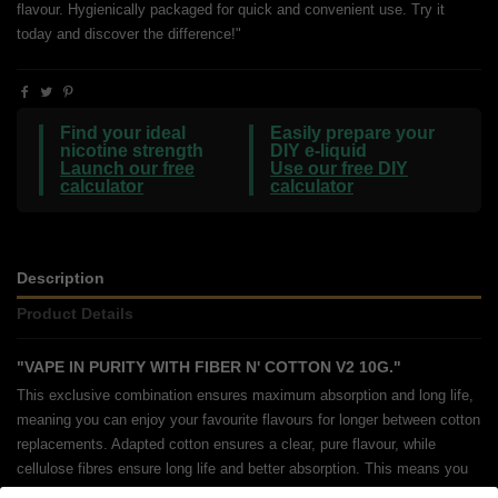
flavour. Hygienically packaged for quick and convenient use. Try it
today and discover the difference!"
Find your ideal
Easily prepare your
nicotine strength
DIY e-liquid
Launch our free
Use our free DIY
calculator
calculator
Description
Product Details
"VAPE IN PURITY WITH FIBER N' COTTON V2 10G."
This exclusive combination ensures maximum absorption and long life,
meaning you can enjoy your favourite flavours for longer between cotton
replacements. Adapted cotton ensures a clear, pure flavour, while
cellulose fibres ensure long life and better absorption. This means you
can make the most of your vape gear without sacrificing flavour or