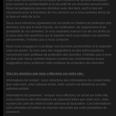
INNOKIN
pour assurer la confidentialité et la sécurité de vos données personnelles.
Nous ne partageons pas vos données avec des tiers, sauf si cela est
nécessaire pour la fourniture de nos services ou si nous sommes tenus de
8,90 €
le faire en vertu de la loi.
Nous vous informons également de vos droits en matière de protection des
données, tels que le droit d'accès, de rectification, de suppression et de
portabilité de vos données. Si vous souhaitez exercer l'un de ces droits ou
CALIFICACIÓN
si vous avez des questions sur la manière dont nous traitons vos données
personnelles, n'hésitez pas à nous contacter.
Nous nous engageons à protéger vos données personnelles et à respecter
votre vie privée. Si vous avez des suggestions ou des préoccupations
COMENTARIOS (1)
concernant notre politique de protection des données, n'hésitez pas à nous
en faire part. Nous sommes toujours ouverts aux commentaires et aux
suggestions pour améliorer notre politique de protection des données.
Voici les données que nous collectons sur notre site :
Informations de contact : nous collectons des informations de contact telles
que votre nom, votre adresse email, votre numéro de téléphone et votre
adresse postale.
Escriba su propia reseña
Informations de paiement : lorsque vous effectuez un achat sur notre site,
nous collectons des informations de paiement telles que votre nom, votre
numéro de carte de crédit et votre adresse de facturation. Ces informations
sont collectées et traitées de manière sécurisée par notre prestataire de
paiement.