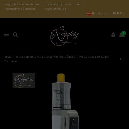
Preguntas más frecuentes
Información jurídica
Inicio
Calculadora de nicotina
Calculadora DIY
Español
EUR €
0
Inicio
Todos nuestros kits de cigarrillos electrónicos
Kit Coolfire Z80 Zenith
2 - Innokin.