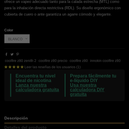
ofrece un vapeo adecuado tanto para la calada estrecha (MTL) como
para la inhalación directa restrictiva (RDL). Su diseño ergonómico con
cubierta de cuero o ante garantiza un agarre cómodo y elegante.
Color
coolfire z80 zenith 2
coolfire z80 precio
coolfire z80
innokin coolfire z80
Leer las reseñas de los usuarios (1)
Encuentra tu nivel
Prepara fácilmente tu
ideal de nicotina
e-líquido DIY
Lanza nuestra
Usa nuestra
calculadora gratuita
calculadora DIY
gratuita
Descripción
Detalles del producto