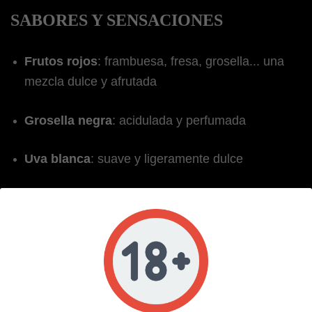
SABORES Y SENSACIONES
Frutos rojos
: frambuesa, fresa, grosella... una
mezcla dulce y afrutada
Grosella negra
: acidulada y perfumada
Uva blanca
: suave y ligeramente dulce
Efecto Xtra Fresh
: frescor intenso al final
UN VAPE FRESCO IDEAL PARA EL