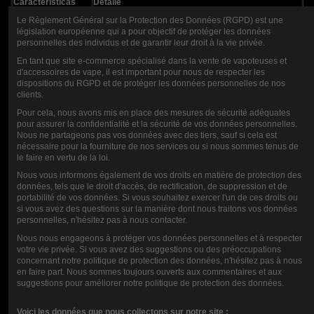
Características
Detalle
Nombre
E-líquido Bloody Summer 10ml - Fruizee
Le Règlement Général sur la Protection des Données (RGPD) est une
Marca
Fruizee
législation européenne qui a pour objectif de protéger les données
Fabricante
Eliquid Francia
personnelles des individus et de garantir leur droit à la vie privée.
Origen
Francia
En tant que site e-commerce spécialisé dans la vente de vapoteuses et
Sabores
Fruta roja, uva blanca, grosella negra, efecto fresco
d'accessoires de vape, il est important pour nous de respecter les
Tipo
E-líquido listo para vapear
dispositions du RGPD et de protéger les données personnelles de nos
clients.
PG/VG
50/50
Contenido de
Pour cela, nous avons mis en place des mesures de sécurité adéquates
3 mg, 6 mg, 12 mg (según existencias)
nicotina
pour assurer la confidentialité et la sécurité de vos données personnelles.
Contenido
10ml
Nous ne partageons pas vos données avec des tiers, sauf si cela est
nécessaire pour la fourniture de nos services ou si nous sommes tenus de
Compatibilidad
MTL cigarrillos electrónicos / vainas
le faire en vertu de la loi.
Botella
PET, a prueba de niños
Libre de
Sin diacetil, parabeno, ambrox, alcohol bencílico,
Nous vous informons également de vos droits en matière de protection des
sustancias
alérgenos
données, tels que le droit d'accès, de rectification, de suppression et de
portabilité de vos données. Si vous souhaitez exercer l'un de ces droits ou
si vous avez des questions sur la manière dont nous traitons vos données
personnelles, n'hésitez pas à nous contacter.
CALIFICACIÓN
Nous nous engageons à protéger vos données personnelles et à respecter
votre vie privée. Si vous avez des suggestions ou des préoccupations
concernant notre politique de protection des données, n'hésitez pas à nous
en faire part. Nous sommes toujours ouverts aux commentaires et aux
suggestions pour améliorer notre politique de protection des données.
COMENTARIOS (0)
Voici les données que nous collectons sur notre site :