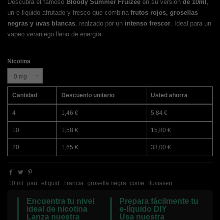
Descubra el famoso
Bloody Summer Fruizee
en su versión
de 10ml
,
un e-líquido afrutado y fresco que combina
frutos rojos, grosellas
negras y uvas blancas
, realzado por un
intenso frescor
. Ideal para un
vapeo veraniego lleno de energía
Nicotina
Cantidad
Descuento unitario
Usted ahorra
4
1,46 €
5,84 €
10
1,58 €
15,80 €
20
1,65 €
33,00 €
10 ml
pau
eliquid
Francia
grosella negra
come
lluviasen
Encuentra tu nivel
Prepara fácilmente tu
ideal de nicotina
e-líquido DIY
Lanza nuestra
Usa nuestra