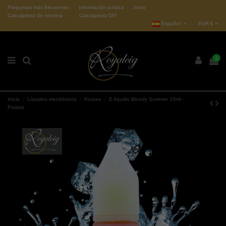
Preguntas más frecuentes
Información jurídica
Inicio
Calculadora de nicotina
Calculadora DIY
Español
EUR €
0
Inicio
Líquidos electrónicos
Fruizee
E-líquido Bloody Summer 10ml -
Fruizee