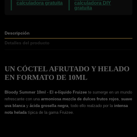
calculadora gratuita
calculadora DIY
gratuita
Descripción
Detalles del producto
UN CÓCTEL AFRUTADO Y HELADO
EN FORMATO DE 10ML
Bloody Summer 10ml - El e-líquido Fruizee
te sumerge en un mundo
refrescante con una
armoniosa mezcla de dulces frutos rojos
,
suave
uva blanca
y
ácida grosella negra
, todo ello realzado por la
intensa
nota helada
típica de la gama Fruizee.