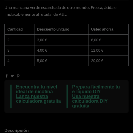
Una manzana verde escarchada de otro mundo. Fresca, ácida e
implacablemente afrutada, de A&L.
Cantidad
Descuento unitario
Usted ahorra
2
3,00 €
6,00 €
3
4,00 €
12,00 €
4
5,00 €
20,00 €
Encuentra tu nivel
Prepara fácilmente tu
ideal de nicotina
e-líquido DIY
Lanza nuestra
Usa nuestra
calculadora gratuita
calculadora DIY
gratuita
Descripción