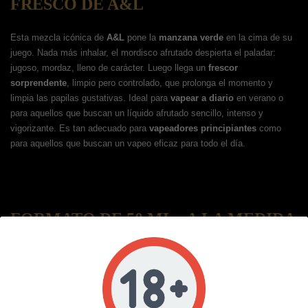
FRESCO DE A&L
Esta mezcla icónica de
A&L
pone la
manzana verde
en la cima de su
juego. Nada más inhalar, el mordisco afrutado despierta el paladar:
jugoso, mordaz, lleno de carácter. Luego llega un
frescor
sorprendente
, limpio pero controlado, que prolonga el momento y
limpia las papilas gustativas. Ideal para
vapear a diario
en verano o
para aquellos que buscan un líquido afrutado sencillo, intenso y
vigorizante. Es tan adecuado para
vapeadores principiantes
como
para aquellos que buscan un vapeo eficaz para todo el día.
FORMATO DE 50 ML - A LA MEDIDA
DE SUS ANTOJOS
El e-líquido
Shinigami
viene en una botella de 50ml sin nicotina, listo
para potenciar según tus preferencias. Añade un potenciador para
alcanzar unos 3mg, o dos para acercarte a los 6mg. Gracias a su