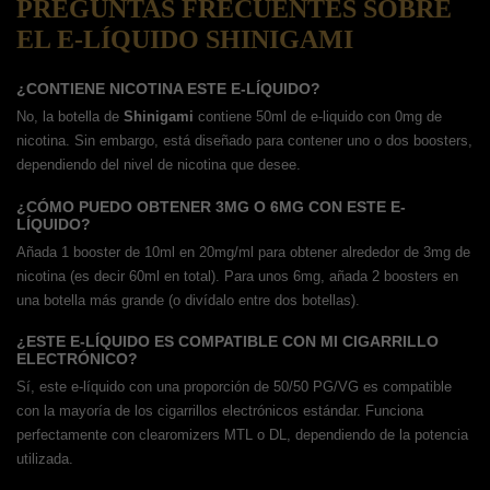
PREGUNTAS FRECUENTES SOBRE
EL E-LÍQUIDO SHINIGAMI
¿CONTIENE NICOTINA ESTE E-LÍQUIDO?
No, la botella de
Shinigami
contiene 50ml de e-liquido con 0mg de
nicotina. Sin embargo, está diseñado para contener uno o dos boosters,
dependiendo del nivel de nicotina que desee.
¿CÓMO PUEDO OBTENER 3MG O 6MG CON ESTE E-
LÍQUIDO?
Añada 1 booster de 10ml en 20mg/ml para obtener alrededor de 3mg de
nicotina (es decir 60ml en total). Para unos 6mg, añada 2 boosters en
una botella más grande (o divídalo entre dos botellas).
¿ESTE E-LÍQUIDO ES COMPATIBLE CON MI CIGARRILLO
ELECTRÓNICO?
Sí, este e-líquido con una proporción de 50/50 PG/VG es compatible
con la mayoría de los cigarrillos electrónicos estándar. Funciona
perfectamente con clearomizers MTL o DL, dependiendo de la potencia
utilizada.