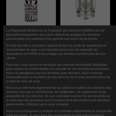
Le Règlement Général sur la Protection des Données (RGPD) est une
législation européenne qui a pour objectif de protéger les données
personnelles des individus et de garantir leur droit à la vie privée.
JUGO MUSICAL
CLEAROMIZER
En tant que site e-commerce spécialisé dans la vente de vapoteuses et
BOOSTER
ZEUS Z SUB-
d'accessoires de vape, il est important pour nous de respecter les
dispositions du RGPD et de protéger les données personnelles de nos
10ML-20MG
OHM 5ML
clients.
GEEKVAPE
Pour cela, nous avons mis en place des mesures de sécurité adéquates
pour assurer la confidentialité et la sécurité de vos données personnelles.
0,90 €
Nous ne partageons pas vos données avec des tiers, sauf si cela est
nécessaire pour la fourniture de nos services ou si nous sommes tenus de
22,90 €
le faire en vertu de la loi.
Nous vous informons également de vos droits en matière de protection des
données, tels que le droit d'accès, de rectification, de suppression et de
CALIFICACIÓN
portabilité de vos données. Si vous souhaitez exercer l'un de ces droits ou
si vous avez des questions sur la manière dont nous traitons vos données
personnelles, n'hésitez pas à nous contacter.
Nous nous engageons à protéger vos données personnelles et à respecter
votre vie privée. Si vous avez des suggestions ou des préoccupations