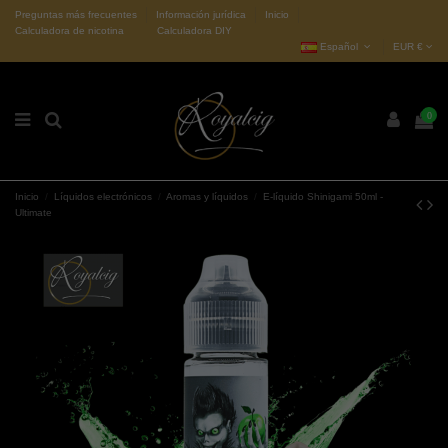
Preguntas más frecuentes
Información jurídica
Inicio
Calculadora de nicotina
Calculadora DIY
Español
EUR €
0
Inicio
Líquidos electrónicos
Aromas y líquidos
E-líquido Shinigami 50ml -
Ultimate