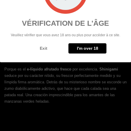
proporción 50/50 PG/VG
, este líquido ofrece un equilibrio perfecto
entre la reproducción del sabor y la producción de vapor. Fluido, es
compatible con la mayoría de los
cigarrillos electrónicos
, ya sean
VÉRIFICATION DE L'ÂGE
MTL o DL.
Veuillez vérifier que vous avez 18 ans ou plus pour accéder à ce site.
Exit
I'm over 18
¿POR QUÉ ELEGIR SHINIGAMI?
Porque es el
e-líquido afrutado fresco
por excelencia.
Shinigami
seduce por su carácter nítido, su frescor perfectamente medido y su
límpida firma aromática. Detrás de su misterioso nombre se esconde un
zumo diabólicamente adictivo, que hace que cada calada sea una
patada real. Una creación imprescindible para los amantes de las
manzanas verdes heladas.