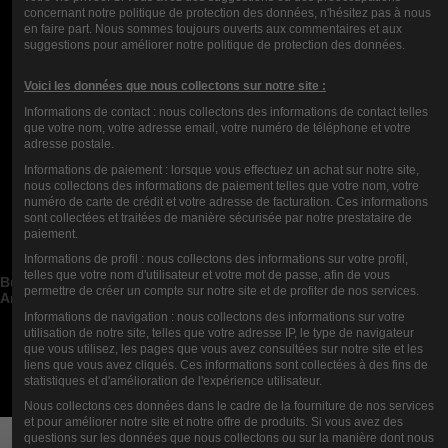
COMENTARIOS (0)
concernant notre politique de protection des données, n'hésitez pas à nous
en faire part. Nous sommes toujours ouverts aux commentaires et aux
suggestions pour améliorer notre politique de protection des données.
Voici les données que nous collectons sur notre site :
Informations de contact : nous collectons des informations de contact telles
que votre nom, votre adresse email, votre numéro de téléphone et votre
adresse postale.
Informations de paiement : lorsque vous effectuez un achat sur notre site,
nous collectons des informations de paiement telles que votre nom, votre
numéro de carte de crédit et votre adresse de facturation. Ces informations
Contact us
sont collectées et traitées de manière sécurisée par notre prestataire de
paiement.
Categorías de blog


Informations de profil : nous collectons des informations sur votre profil,
Publicaciones de blog recientes


telles que votre nom d'utilisateur et votre mot de passe, afin de vous
Buscar en el blog


permettre de créer un compte sur notre site et de profiter de nos services.
Archivos del blog


Informations de navigation : nous collectons des informations sur votre
Blog Mejores Autores


utilisation de notre site, telles que votre adresse IP, le type de navigateur
que vous utilisez, les pages que vous avez consultées sur notre site et les
Newsletter
liens que vous avez cliqués. Ces informations sont collectées à des fins de
statistiques et d'amélioration de l'expérience utilisateur.
Nous collectons ces données dans le cadre de la fourniture de nos services
et pour améliorer notre site et notre offre de produits. Si vous avez des
questions sur les données que nous collectons ou sur la manière dont nous