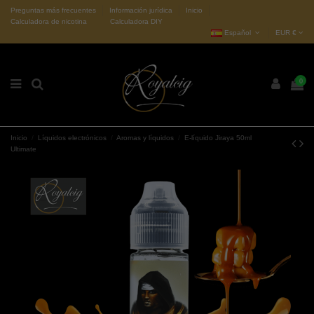
Preguntas más frecuentes
Información jurídica
Inicio
Calculadora de nicotina
Calculadora DIY
Español
EUR €
0
Inicio
Líquidos electrónicos
Aromas y líquidos
E-líquido Jiraya 50ml
Ultimate