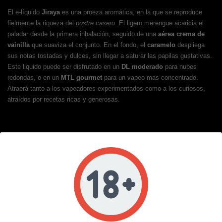
El e-líquido
Jiraya
es una proeza aromática, en la que se reproduce
fielmente la riqueza del
postre casero
. El ligero merengue acaricia el
paladar desde la primera inhalación, seguido de una
aérea crema de
vainilla
que suaviza el conjunto. En el fondo, el
caramelo
despliega
sus notas tostadas y dulces, sin llegar a saturar las papilas gustativas.
Este liquido puede ser disfrutado en un
DL moderado
para nubes
redondas, o en un
MTL gourmet
para un vapeo mas concentrado.
Atraerá tanto a los vapeadores experimentados como a los curiosos,
atraídos por recetas ricas y generosas.
FORMATO DE 50ML - A LA MEDIDA
DE SUS DESEOS
Envasado en un frasco de
50ml sin nicotina
,
Jiraya
le permite ajustar
su dosis según sus preferencias. Añade un booster para obtener unos
3mg o dos para alcanzar los 6mg, en un recipiente adecuado. Gracias a