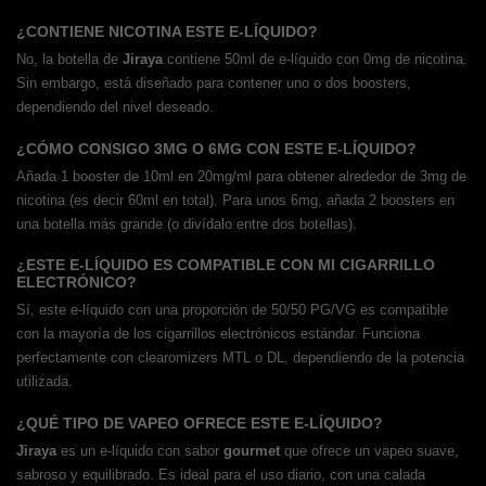
¿CONTIENE NICOTINA ESTE E-LÍQUIDO?
No, la botella de
Jiraya
contiene 50ml de e-líquido con 0mg de nicotina.
Sin embargo, está diseñado para contener uno o dos boosters,
dependiendo del nivel deseado.
¿CÓMO CONSIGO 3MG O 6MG CON ESTE E-LÍQUIDO?
Añada 1 booster de 10ml en 20mg/ml para obtener alrededor de 3mg de
nicotina (es decir 60ml en total). Para unos 6mg, añada 2 boosters en
una botella más grande (o divídalo entre dos botellas).
¿ESTE E-LÍQUIDO ES COMPATIBLE CON MI CIGARRILLO
ELECTRÓNICO?
Sí, este e-líquido con una proporción de 50/50 PG/VG es compatible
con la mayoría de los cigarrillos electrónicos estándar. Funciona
perfectamente con clearomizers MTL o DL, dependiendo de la potencia
utilizada.
¿QUÉ TIPO DE VAPEO OFRECE ESTE E-LÍQUIDO?
Jiraya
es un e-líquido con sabor
gourmet
que ofrece un vapeo suave,
sabroso y equilibrado. Es ideal para el uso diario, con una calada