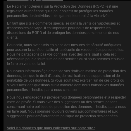
Le Règlement Général sur la Protection des Données (RGPD) est une
législation européenne qui a pour objectif de protéger les données
personnelles des individus et de garantir leur droit à la vie privée.
En tant que site e-commerce spécialisé dans la vente de vapoteuses et
JUGO MUSICAL
d'accessoires de vape, il est important pour nous de respecter les
dispositions du RGPD et de protéger les données personnelles de nos
BOOSTER
clients.
10ML-20MG
Pour cela, nous avons mis en place des mesures de sécurité adéquates
pour assurer la confidentialité et la sécurité de vos données personnelles.
Nous ne partageons pas vos données avec des tiers, sauf si cela est
nécessaire pour la fourniture de nos services ou si nous sommes tenus de
0,90 €
le faire en vertu de la loi.
Nous vous informons également de vos droits en matière de protection des
données, tels que le droit d'accès, de rectification, de suppression et de
CALIFICACIÓN
portabilité de vos données. Si vous souhaitez exercer l'un de ces droits ou
si vous avez des questions sur la manière dont nous traitons vos données
personnelles, n'hésitez pas à nous contacter.
Nous nous engageons à protéger vos données personnelles et à respecter
votre vie privée. Si vous avez des suggestions ou des préoccupations
COMENTARIOS (0)
concernant notre politique de protection des données, n'hésitez pas à nous
en faire part. Nous sommes toujours ouverts aux commentaires et aux
suggestions pour améliorer notre politique de protection des données.
Voici les données que nous collectons sur notre site :