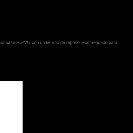
en una base PG/VG con un tiempo de reposo recomendado para
ML?