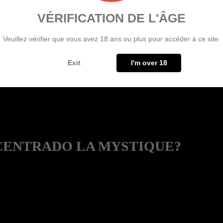
VÉRIFICATION DE L'ÂGE
opios e-liquids a menor coste.
Veuillez vérifier que vous avez 18 ans ou plus pour accéder à ce site.
uscan sabores complejos y refrescantes.
Exit
I'm over 18
NCENTRADO LA MYSTIQUE?