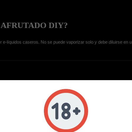
 AFRUTADO DIY?
r e-líquidos caseros. No se puede vaporizar solo y debe diluirse 
ENTRADO LA MYSTIQUE DIY 30
quilibrada.
.