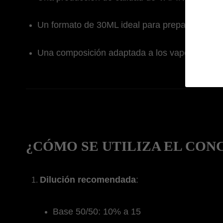
Un formato de 30ML ideal para preparar sus pr
Una composición adaptada a los vapers que b
¿CÓMO SE UTILIZA EL CO
Dilución recomendada
:
Base 50/50: 10% a 15