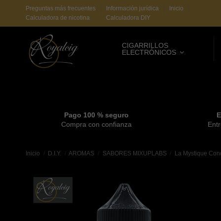
Preguntas más frecuentes
Información jurídica
Inicio
Calculadora de nicotina
Calculadora DIY
CIGARRILLOS
ELECTRÓNICOS
Pago 100 % seguro
E
Compra con confianza
Entr
Inicio
D.I.Y.
AROMAS
SABORES MIXUPLABS
La Mystique Con