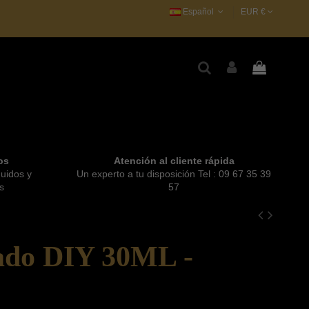
Español
EUR €
os
Atención al cliente rápida
quidos y
Un experto a tu disposición Tel : 09 67 35 39
s
57
ado DIY 30ML -