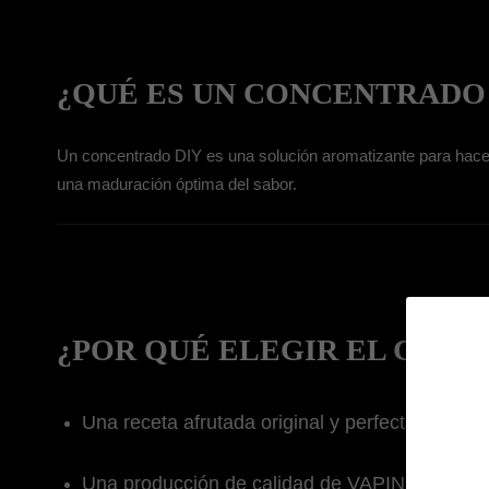
¿QUÉ ES UN CONCENTRADO
Un concentrado DIY es una solución aromatizante para hace
una maduración óptima del sabor.
¿POR QUÉ ELEGIR EL CONC
Una receta afrutada original y perfectamente e
Una producción de calidad de VAPING QUEST