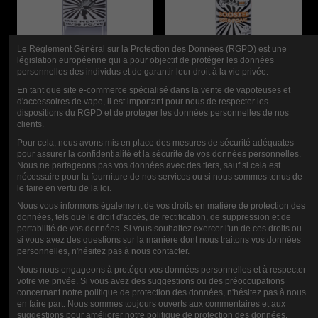
Le Règlement Général sur la Protection des Données (RGPD) est une
législation européenne qui a pour objectif de protéger les données
personnelles des individus et de garantir leur droit à la vie privée.
En tant que site e-commerce spécialisé dans la vente de vapoteuses et
ZUMO DE
JUGO MUSICAL
d'accessoires de vape, il est important pour nous de respecter les
dispositions du RGPD et de protéger les données personnelles de nos
MÚSICA BASE
BOOSTER
clients.
1L
10ML-20MG
Pour cela, nous avons mis en place des mesures de sécurité adéquates
pour assurer la confidentialité et la sécurité de vos données personnelles.
Nous ne partageons pas vos données avec des tiers, sauf si cela est
12,00 €
0,90 €
nécessaire pour la fourniture de nos services ou si nous sommes tenus de
le faire en vertu de la loi.
Nous vous informons également de vos droits en matière de protection des
données, tels que le droit d'accès, de rectification, de suppression et de
CALIFICACIÓN
portabilité de vos données. Si vous souhaitez exercer l'un de ces droits ou
si vous avez des questions sur la manière dont nous traitons vos données
personnelles, n'hésitez pas à nous contacter.
Nous nous engageons à protéger vos données personnelles et à respecter
COMENTARIOS (0)
votre vie privée. Si vous avez des suggestions ou des préoccupations
concernant notre politique de protection des données, n'hésitez pas à nous
en faire part. Nous sommes toujours ouverts aux commentaires et aux
suggestions pour améliorer notre politique de protection des données.