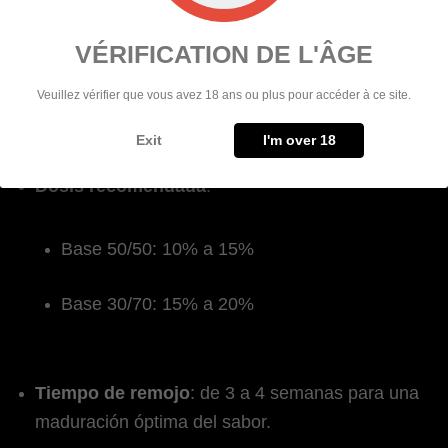
¿CÓMO USAR EL CONCENTRADO
CHUBBIZ DRIVE ME NUTS
VÉRIFICATION DE L'ÂGE
HAZELNUT DIY?
Veuillez vérifier que vous avez 18 ans ou plus pour accéder à ce site.
El concentrado CHUBBIZ Drive Me Nuts Noisette se utiliza diluido en
una base neutra PG/VG.
Exit
I'm over 18
Dosis recomendada
:
Base 50/50: 10% a 15%
Base 30/70: 15% a 20%
Tiempo de remojo
: de 3 a 4 semanas para una
maduración óptima del sabor.