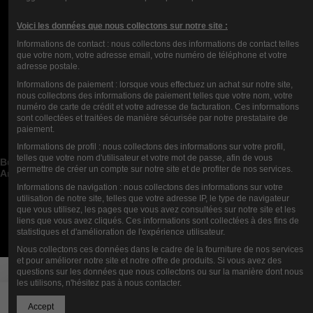
Voici les données que nous collectons sur notre site :
Informations de contact : nous collectons des informations de contact telles
que votre nom, votre adresse email, votre numéro de téléphone et votre
adresse postale.
Informations de paiement : lorsque vous effectuez un achat sur notre site,
nous collectons des informations de paiement telles que votre nom, votre
numéro de carte de crédit et votre adresse de facturation. Ces informations
Contact us
sont collectées et traitées de manière sécurisée par notre prestataire de
paiement.
Categorías de blog


Informations de profil : nous collectons des informations sur votre profil,
Publicaciones de blog recientes


telles que votre nom d'utilisateur et votre mot de passe, afin de vous
Buscar en el blog


permettre de créer un compte sur notre site et de profiter de nos services.
Archivos del blog


Informations de navigation : nous collectons des informations sur votre
Blog Mejores Autores


utilisation de notre site, telles que votre adresse IP, le type de navigateur
que vous utilisez, les pages que vous avez consultées sur notre site et les
Newsletter
liens que vous avez cliqués. Ces informations sont collectées à des fins de
statistiques et d'amélioration de l'expérience utilisateur.
Nous collectons ces données dans le cadre de la fourniture de nos services
et pour améliorer notre site et notre offre de produits. Si vous avez des
questions sur les données que nous collectons ou sur la manière dont nous
les utilisons, n'hésitez pas à nous contacter.
Añadir al carrito
Accept