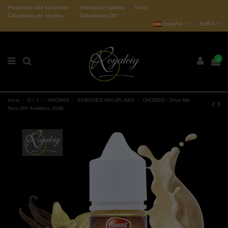
Preguntas más frecuentes
Información jurídica
Inicio
Calculadora de nicotina
Calculadora DIY
Español
EUR €
0
Inicio
D.I.Y.
AROMAS
SABORES MIXUPLABS
CHUBBIZ - Drive Me
Nuts DIY Avellana 30ML