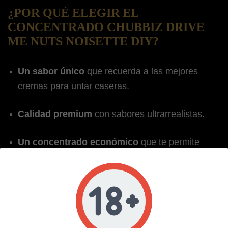
¿POR QUÉ ELEGIR EL
CONCENTRADO CHUBBIZ DRIVE
ME NUTS NOISETTE DIY?
Un sabor único
que recuerda a las mejores
cremas para untar caseras.
Calidad premium
con sabores ultrarrealistas.
Un concentrado económico
que te permite
crear hasta 300 ml de e-líquido.