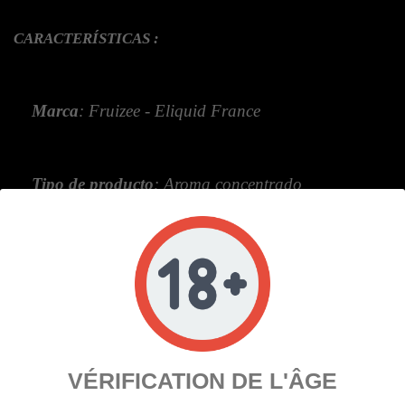
CARACTERÍSTICAS :
Marca
: Fruizee - Eliquid France
Tipo de producto
: Aroma concentrado
Envase
: 10ml
Sabor
: Fruta roja, fruta del dragón, efecto helado
VÉRIFICATION DE L'ÂGE
Uso
: Aromatizante concentrado para preparar e-