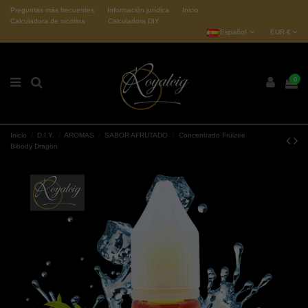
Preguntas más frecuentes
Información jurídica
Inicio
Calculadora de nicotina
Calculadora DIY
Español
EUR €
0
Inicio
D.I.Y.
AROMAS
SABOR AFRUTADO
Concentrado Fruizee
Bloody Dragon