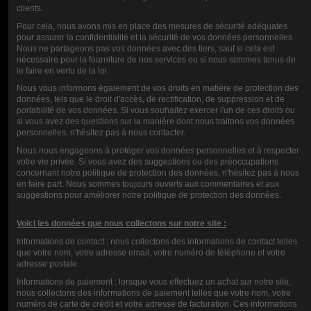
MÚSICA BASE
BOOSTER
clients.
1L
10ML-20MG
Pour cela, nous avons mis en place des mesures de sécurité adéquates
pour assurer la confidentialité et la sécurité de vos données personnelles.
Nous ne partageons pas vos données avec des tiers, sauf si cela est
nécessaire pour la fourniture de nos services ou si nous sommes tenus de
12,00 €
0,90 €
le faire en vertu de la loi.
Nous vous informons également de vos droits en matière de protection des
données, tels que le droit d'accès, de rectification, de suppression et de
CALIFICACIÓN
portabilité de vos données. Si vous souhaitez exercer l'un de ces droits ou
si vous avez des questions sur la manière dont nous traitons vos données
personnelles, n'hésitez pas à nous contacter.
Nous nous engageons à protéger vos données personnelles et à respecter
votre vie privée. Si vous avez des suggestions ou des préoccupations
COMENTARIOS (0)
concernant notre politique de protection des données, n'hésitez pas à nous
en faire part. Nous sommes toujours ouverts aux commentaires et aux
suggestions pour améliorer notre politique de protection des données.
Voici les données que nous collectons sur notre site :
Informations de contact : nous collectons des informations de contact telles
que votre nom, votre adresse email, votre numéro de téléphone et votre
adresse postale.
Informations de paiement : lorsque vous effectuez un achat sur notre site,
nous collectons des informations de paiement telles que votre nom, votre
numéro de carte de crédit et votre adresse de facturation. Ces informations
Contact us