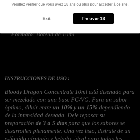
Veuillez vérifier que vous avez 18 ans ou plus pour accéder à ce site.
liquids DIY
Exit
I'm over 18
Formato
: Botella de 10ml
INSTRUCCIONES DE USO :
Bloody Dragon Concentrate 10ml está diseñado para 
ser mezclado con una base PG/VG. Para un sabor 
óptimo, diluir entre 
un 10% y un 15%
 dependiendo 
de la intensidad deseada. Deje reposar su 
preparación 
de 3 a 5 días
 para que los sabores se 
desarrollen plenamente. Una vez listo, disfrute de un 
e-líquido afrutado y helado, ideal para todas las 