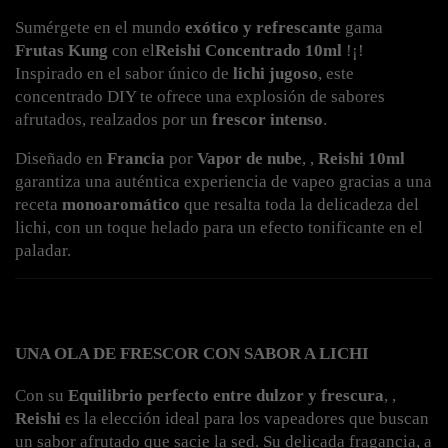
Sumérgete en el mundo 
exótico y refrescante
 gama 
Frutas Kung
 con el
Reishi Concentrado 10ml
 !¡! 
Inspirado en el sabor único de 
lichi jugoso
, este 
concentrado DIY te ofrece una explosión de sabores 
afrutados, realzados por un 
frescor intenso
.
Diseñado en 
Francia
 por 
Vapor de nube
, , 
Reishi 10ml
garantiza una auténtica experiencia de vapeo gracias a una 
receta 
monoaromático
 que resalta toda la delicadeza del 
lichi, con un toque helado para un efecto tonificante en el 
paladar.
UNA OLA DE FRESCOR CON SABOR A LICHI
Con su 
Equilibrio perfecto entre dulzor y frescura
, , 
Reishi
 es la elección ideal para los vapeadores que buscan 
un sabor afrutado que sacie la sed. Su delicada fragancia, a 