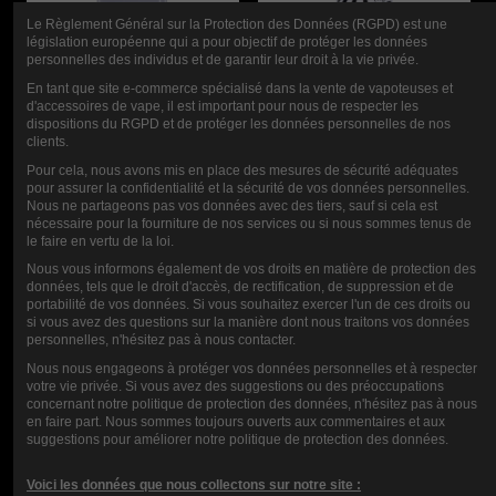
Le Règlement Général sur la Protection des Données (RGPD) est une
législation européenne qui a pour objectif de protéger les données
personnelles des individus et de garantir leur droit à la vie privée.
En tant que site e-commerce spécialisé dans la vente de vapoteuses et
ZUMO DE
JUGO MUSICAL
d'accessoires de vape, il est important pour nous de respecter les
dispositions du RGPD et de protéger les données personnelles de nos
MÚSICA BASE
BOOSTER
clients.
1L
10ML-20MG
Pour cela, nous avons mis en place des mesures de sécurité adéquates
pour assurer la confidentialité et la sécurité de vos données personnelles.
Nous ne partageons pas vos données avec des tiers, sauf si cela est
nécessaire pour la fourniture de nos services ou si nous sommes tenus de
12,00 €
0,90 €
le faire en vertu de la loi.
Nous vous informons également de vos droits en matière de protection des
données, tels que le droit d'accès, de rectification, de suppression et de
CALIFICACIÓN
portabilité de vos données. Si vous souhaitez exercer l'un de ces droits ou
si vous avez des questions sur la manière dont nous traitons vos données
personnelles, n'hésitez pas à nous contacter.
Nous nous engageons à protéger vos données personnelles et à respecter
votre vie privée. Si vous avez des suggestions ou des préoccupations
COMENTARIOS (0)
concernant notre politique de protection des données, n'hésitez pas à nous
en faire part. Nous sommes toujours ouverts aux commentaires et aux
suggestions pour améliorer notre politique de protection des données.
Voici les données que nous collectons sur notre site :