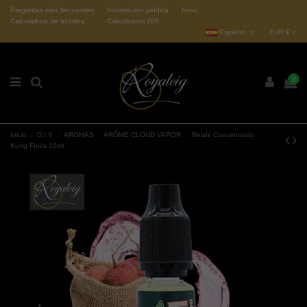
Preguntas más frecuentes
Información jurídica
Inicio
Calculadora de nicotina
Calculadora DIY
Español
EUR €
0
Inicio
D.I.Y.
AROMAS
ARÔME CLOUD VAPOR
Reishi Concentrado
Kung Fruits 10ml