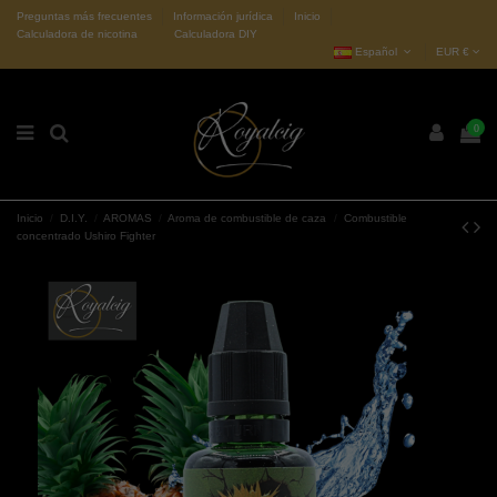
Preguntas más frecuentes
Información jurídica
Inicio
Calculadora de nicotina
Calculadora DIY
Español
EUR €
0
Inicio
D.I.Y.
AROMAS
Aroma de combustible de caza
Combustible
concentrado Ushiro Fighter