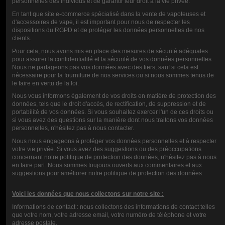
personnelles des individus et de garantir leur droit à la vie privée.
MÚSICA BASE
BOOSTER
En tant que site e-commerce spécialisé dans la vente de vapoteuses et
d'accessoires de vape, il est important pour nous de respecter les
1L
10ML-20MG
dispositions du RGPD et de protéger les données personnelles de nos
clients.
Pour cela, nous avons mis en place des mesures de sécurité adéquates
12,00 €
0,90 €
pour assurer la confidentialité et la sécurité de vos données personnelles.
Nous ne partageons pas vos données avec des tiers, sauf si cela est
nécessaire pour la fourniture de nos services ou si nous sommes tenus de
le faire en vertu de la loi.
Nous vous informons également de vos droits en matière de protection des
données, tels que le droit d'accès, de rectification, de suppression et de
CALIFICACIÓN
portabilité de vos données. Si vous souhaitez exercer l'un de ces droits ou
si vous avez des questions sur la manière dont nous traitons vos données
personnelles, n'hésitez pas à nous contacter.
Nous nous engageons à protéger vos données personnelles et à respecter
votre vie privée. Si vous avez des suggestions ou des préoccupations
COMENTARIOS (0)
concernant notre politique de protection des données, n'hésitez pas à nous
en faire part. Nous sommes toujours ouverts aux commentaires et aux
suggestions pour améliorer notre politique de protection des données.
Voici les données que nous collectons sur notre site :
Informations de contact : nous collectons des informations de contact telles
que votre nom, votre adresse email, votre numéro de téléphone et votre
adresse postale.