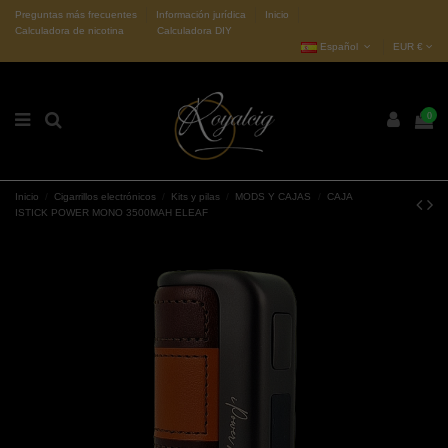
Preguntas más frecuentes
Información jurídica
Inicio
Calculadora de nicotina
Calculadora DIY
Español
EUR €
0
Inicio
Cigarrillos electrónicos
Kits y pilas
MODS Y CAJAS
CAJA
ISTICK POWER MONO 3500MAH ELEAF