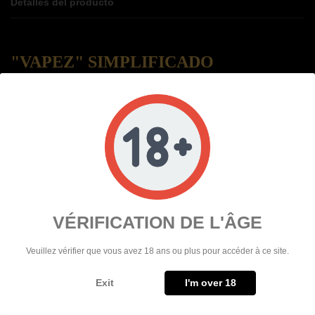
Detalles del producto
"VAPEZ" SIMPLIFICADO
Eleaf, empresa especializada en la fabricación de equipos para
cigarrillos electrónicos, acaba de presentar su último modelo de caja, el
iStick Power Mono, que ha sido claramente diseñado para mejorar la
experiencia del vapeador. El nuevo modelo presenta un diseño
ergonómico, con unas dimensiones compactas de 85,8 x 39,5 x 32 mm
y un asa de cuero suave para un agarre cómodo. Para mantener el
aspecto elegante de la caja, se recomienda utilizar un atomizador con
un diámetro máximo de 32 mm.
VÉRIFICATION DE L'ÂGE
El iStick Power Mono tiene una batería integrada de 3500mAh, que
proporciona una autonomía satisfactoria para su uso durante todo el
Veuillez vérifier que vous avez 18 ans ou plus pour accéder à ce site.
día. En caso de batería baja, la caja puede recargarse rápidamente
mediante un cable USB Type-C (suministrado) con tecnología de carga
Exit
I'm over 18
rápida de 2A. La potencia de la caja puede variar entre 1 y 80W, lo que
la convierte en una opción perfecta para todo tipo de vapers, desde los