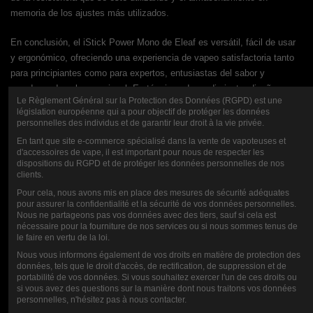
memoria de los ajustes más utilizados.
En conclusión, el iStick Power Mono de Eleaf es versátil, fácil de usar
y ergonómico, ofreciendo una experiencia de vapeo satisfactoria tanto
para principiantes como para expertos, entusiastas del sabor y
creadores de nubes por igual. En términos de rendimiento, diseño y
Le Règlement Général sur la Protection des Données (RGPD) est une
funcionalidad, es difícil pedir más a esta innovadora caja.
législation européenne qui a pour objectif de protéger les données
personnelles des individus et de garantir leur droit à la vie privée.
Contenido:
En tant que site e-commerce spécialisé dans la vente de vapoteuses et
d'accessoires de vape, il est important pour nous de respecter les
1 x Caja iStick Mono Power
dispositions du RGPD et de protéger les données personnelles de nos
clients.
1 x cable USB Tipo-C
Pour cela, nous avons mis en place des mesures de sécurité adéquates
pour assurer la confidentialité et la sécurité de vos données personnelles.
Nous ne partageons pas vos données avec des tiers, sauf si cela est
1 x Manual de usuario
nécessaire pour la fourniture de nos services ou si nous sommes tenus de
le faire en vertu de la loi.
1 x Tarjeta de garantía
Nous vous informons également de vos droits en matière de protection des
données, tels que le droit d'accès, de rectification, de suppression et de
portabilité de vos données. Si vous souhaitez exercer l'un de ces droits ou
si vous avez des questions sur la manière dont nous traitons vos données
personnelles, n'hésitez pas à nous contacter.