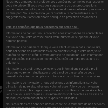
CALIFICACIÓN
Nous nous engageons à protéger vos données personnelles et à respecter
votre vie privée. Si vous avez des suggestions ou des préoccupations
concernant notre politique de protection des données, n'hésitez pas à nous
en faire part. Nous sommes toujours ouverts aux commentaires et aux
suggestions pour améliorer notre politique de protection des données.
COMENTARIOS (0)
Voici les données que nous collectons sur notre site :
Informations de contact : nous collectons des informations de contact telles
que votre nom, votre adresse email, votre numéro de téléphone et votre
adresse postale.
Informations de paiement : lorsque vous effectuez un achat sur notre site,
nous collectons des informations de paiement telles que votre nom, votre
numéro de carte de crédit et votre adresse de facturation. Ces informations
sont collectées et traitées de manière sécurisée par notre prestataire de
paiement.
Informations de profil : nous collectons des informations sur votre profil,
Contact us
telles que votre nom d'utilisateur et votre mot de passe, afin de vous
permettre de créer un compte sur notre site et de profiter de nos services.
Categorías de blog


Informations de navigation : nous collectons des informations sur votre
Publicaciones de blog recientes


utilisation de notre site, telles que votre adresse IP, le type de navigateur
Buscar en el blog


que vous utilisez, les pages que vous avez consultées sur notre site et les
Archivos del blog


liens que vous avez cliqués. Ces informations sont collectées à des fins de
statistiques et d'amélioration de l'expérience utilisateur.
Blog Mejores Autores


Nous collectons ces données dans le cadre de la fourniture de nos services
Newsletter