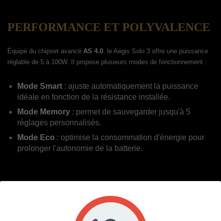
PERFORMANCE ET POLYVALENCE
Équipé du chipset avancé
AS 4.0
, le Aegis Solo 3 offre une puissance
réglable de 5 à 100W. Il propose plusieurs modes de fonctionnement :
Mode Smart
: ajuste automatiquement la puissance
idéale en fonction de la résistance installée.
Mode Memory
: permet de sauvegarder jusqu'à 5
réglages personnalisés.
Mode Eco
: optimise la consommation d'énergie pour
prolonger l'autonomie de la batterie.
CLEAROMISEUR Z SUBOHM 2021