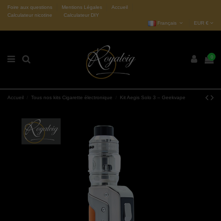
Foire aux questions
Mentions Légales
Accueil
Calculateur nicotine
Calculateur DIY
Français
EUR €
0
Accueil
Tous nos kits Cigarette électronique
Kit Aegis Solo 3 – Geekvape