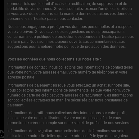
données, tels que le droit d'accès, de rectification, de suppression et de
portabilité de vos données. Si vous souhaitez exercer l'un de ces droits ou
si vous avez des questions sur la manière dont nous traitons vos données
NOTE
personnelles, n'hésitez pas à nous contacter.
Nous nous engageons à protéger vos données personnelles et à respecter
COMMENTAIRES (1)
votre vie privée. Si vous avez des suggestions ou des préoccupations
concernant notre politique de protection des données, n'hésitez pas à nous
en faire part. Nous sommes toujours ouverts aux commentaires et aux
suggestions pour améliorer notre politique de protection des données.
Voici les données que nous collectons sur notre site :
Informations de contact : nous collectons des informations de contact telles
que votre nom, votre adresse email, votre numéro de téléphone et votre
Donnez votre avis
adresse postale.
Informations de paiement : lorsque vous effectuez un achat sur notre site,
nous collectons des informations de paiement telles que votre nom, votre
numéro de carte de crédit et votre adresse de facturation. Ces informations
sont collectées et traitées de manière sécurisée par notre prestataire de
paiement.
Nous Contacter
Informations de profil : nous collectons des informations sur votre profil,
telles que votre nom d'utilisateur et votre mot de passe, afin de vous
Catégories de blog


permettre de créer un compte sur notre site et de profiter de nos services.
Articles de blog récents


Informations de navigation : nous collectons des informations sur votre
Rechercher dans le blog


utilisation de notre site, telles que votre adresse IP, le type de navigateur
Archives du blog

