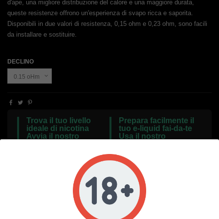
d'ape, una migliore distribuzione del calore e una maggiore durata,
queste resistenze offrono un'esperienza di svapo ricca e saporita.
Disponibili in due valori di resistenza, 0,15 ohm e 0,23 ohm, sono facili
da installare e sostituire.
DECLINO
Trova il tuo livello
Prepara facilmente il
ideale di nicotina
tuo e-liquid fai-da-te
Avvia il nostro
Usa il nostro
calcolatore gratuito
calcolatore DIY
gratuito
Descrizione
Dettagli del prodotto