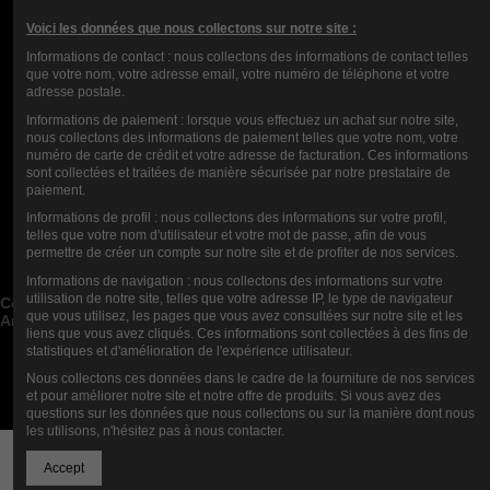
COMMENTI (0)
Voici les données que nous collectons sur notre site :
Informations de contact : nous collectons des informations de contact telles
que votre nom, votre adresse email, votre numéro de téléphone et votre
adresse postale.
Informations de paiement : lorsque vous effectuez un achat sur notre site,
nous collectons des informations de paiement telles que votre nom, votre
numéro de carte de crédit et votre adresse de facturation. Ces informations
sont collectées et traitées de manière sécurisée par notre prestataire de
paiement.
Informations de profil : nous collectons des informations sur votre profil,
Contact us
telles que votre nom d'utilisateur et votre mot de passe, afin de vous
permettre de créer un compte sur notre site et de profiter de nos services.
Categorie di blog


Informations de navigation : nous collectons des informations sur votre
Post di blog recenti


utilisation de notre site, telles que votre adresse IP, le type de navigateur
Cerca nel Blog


que vous utilisez, les pages que vous avez consultées sur notre site et les
Archivi del blog


liens que vous avez cliqués. Ces informations sont collectées à des fins de
statistiques et d'amélioration de l'expérience utilisateur.
Blog Top Autori


Nous collectons ces données dans le cadre de la fourniture de nos services
Newsletter
et pour améliorer notre site et notre offre de produits. Si vous avez des
questions sur les données que nous collectons ou sur la manière dont nous
les utilisons, n'hésitez pas à nous contacter.
Aggiungi al carrello
Accept