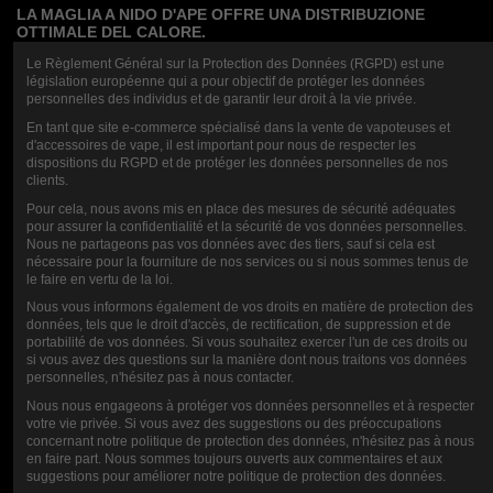
LA MAGLIA A NIDO D'APE OFFRE UNA DISTRIBUZIONE
OTTIMALE DEL CALORE.
Acquistando questa confezione di 5 resistenze RPM 3 Meshed di
Le Règlement Général sur la Protection des Données (RGPD) est une
législation européenne qui a pour objectif de protéger les données
Smok, si può essere certi di ottenere un prodotto di alta qualità costruito
personnelles des individus et de garantir leur droit à la vie privée.
per durare nel tempo. Le resistenze sono facili da installare e sostituire
En tant que site e-commerce spécialisé dans la vente de vapoteuses et
e sono ideali sia per i principianti che per i vapers esperti.
d'accessoires de vape, il est important pour nous de respecter les
dispositions du RGPD et de protéger les données personnelles de nos
RESISTENZE FACILI DA INSTALLARE E SOSTITUIRE.
clients.
In definitiva, se siete dei vaper alla ricerca di un'esperienza di svapo
Pour cela, nous avons mis en place des mesures de sécurité adéquates
eccezionale, la confezione da 5 resistenze RPM 3 Meshed di Smok è
pour assurer la confidentialité et la sécurité de vos données personnelles.
Nous ne partageons pas vos données avec des tiers, sauf si cela est
una scelta obbligata. Con una struttura a nido d'ape e una durata
nécessaire pour la fourniture de nos services ou si nous sommes tenus de
maggiore, queste resistenze offrono un'esperienza di svapo ricca e
le faire en vertu de la loi.
gustosa, che sicuramente vi soddisferà.
Nous vous informons également de vos droits en matière de protection des
données, tels que le droit d'accès, de rectification, de suppression et de
portabilité de vos données. Si vous souhaitez exercer l'un de ces droits ou
si vous avez des questions sur la manière dont nous traitons vos données
personnelles, n'hésitez pas à nous contacter.
VALUTAZIONE
Nous nous engageons à protéger vos données personnelles et à respecter
votre vie privée. Si vous avez des suggestions ou des préoccupations
concernant notre politique de protection des données, n'hésitez pas à nous
en faire part. Nous sommes toujours ouverts aux commentaires et aux
suggestions pour améliorer notre politique de protection des données.