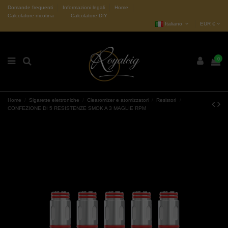
Domande frequenti
Informazioni legali
Home
Calcolatore nicotina
Calcolatore DIY
Italiano
EUR €
0
Home
Sigarette elettroniche
Clearomizer e atomizzatori
Resistori
CONFEZIONE DI 5 RESISTENZE SMOK A 3 MAGLIE RPM