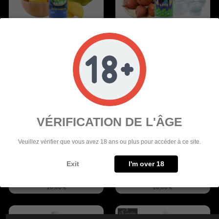
LIQUIDO ELETTRONICO ICE
E-LIQUIDO SNAKE FRUIT 50ML -
JACKZ 50ML - FREEZE
FREEZE
16,00 €
16,00 €
VÉRIFICATION DE L'ÂGE
Veuillez vérifier que vous avez 18 ans ou plus pour accéder à ce site.
Exit
I'm over 18
E-LIQUIDO ICE BARBARIE 50ML -
LIQUIDO ELETTRONICO RIBES
FREEZE
NERO 50ML - FREEZE
16,00 €
16,00 €