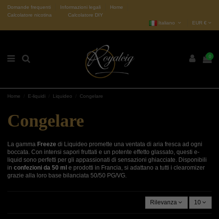
Domande frequenti
Informazioni legali
Home
Calcolatore nicotina
Calcolatore DIY
Italiano
EUR €
0
Home
E-liquidi
Liquideo
Congelare
Congelare
La gamma
Freeze
di Liquideo promette una ventata di aria fresca ad ogni
boccata. Con intensi sapori fruttati e un potente effetto glassato, questi e-
liquid sono perfetti per gli appassionati di sensazioni ghiacciate. Disponibili
in
confezioni da 50 ml
e prodotti in Francia, si adattano a tutti i clearomizer
grazie alla loro base bilanciata 50/50 PG/VG.
Rilevanza
10