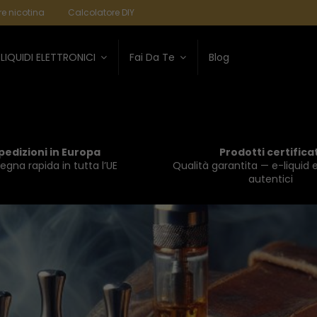
e nicotina
Calcolatore DIY
LIQUIDI ELETTRONICI
Fai Da Te
Blog
pedizioni in Europa
Prodotti certificat
gna rapida in tutta l’UE
Qualità garantita — e-liquid e
autentici