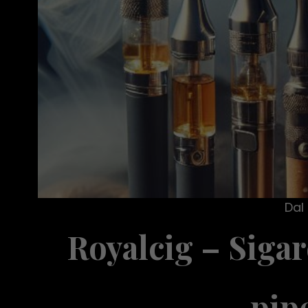
Dal 
Royalcig – Sigar
pipe