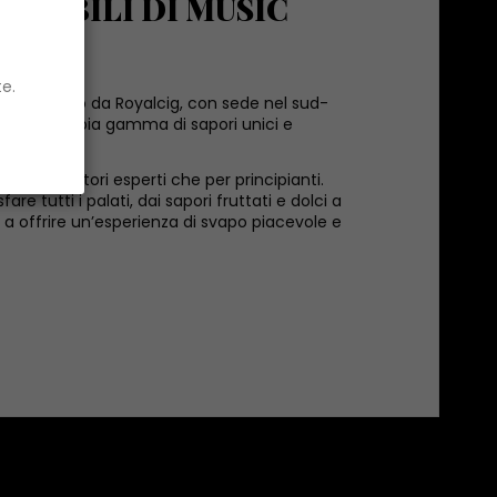
REDIBILI DI MUSIC
e.
mium creato da Royalcig, con sede nel sud-
ffrire un'ampia gamma di sapori unici e
ualità.
per svapatori esperti che per principianti.
re tutti i palati, dai sapori fruttati e dolci a
 a offrire un’esperienza di svapo piacevole e