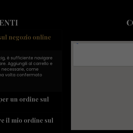
ENTI
C
sul negozio online
cig, è sufficiente navigare
re. Aggiungili al carrello e
ni necessarie, come
Una volta confermato
per un ordine sul
 il mio ordine sul