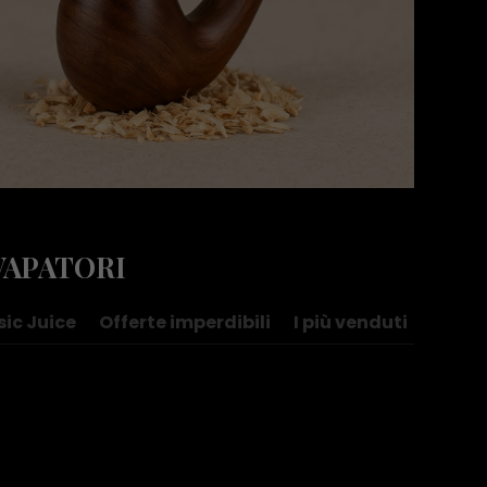
VAPATORI
sic Juice
Offerte imperdibili
I più venduti