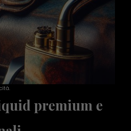
cità.
-liquid premium e
nali.