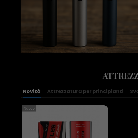
ATTREZZ
Novità
Attrezzatura per principianti
Sv
Nuovo