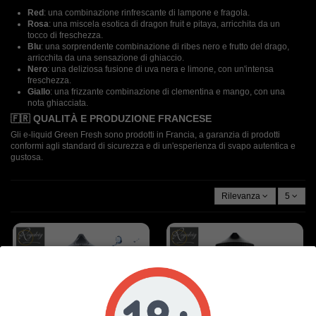
Red
: una combinazione rinfrescante di lampone e fragola.
Rosa
: una miscela esotica di dragon fruit e pitaya, arricchita da un
tocco di freschezza.
Blu
: una sorprendente combinazione di ribes nero e frutto del drago,
arricchita da una sensazione di ghiaccio.
Nero
: una deliziosa fusione di uva nera e limone, con un'intensa
freschezza.
Giallo
: una frizzante combinazione di clementina e mango, con una
nota ghiacciata.
🇫🇷 QUALITÀ E PRODUZIONE FRANCESE
Gli e-liquid Green Fresh sono prodotti in Francia, a garanzia di prodotti
conformi agli standard di sicurezza e di un'esperienza di svapo autentica e
gustosa.
Rilevanza
5