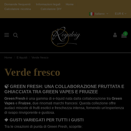
Domande frequenti
Informazioni legali
Home
Calcolatore nicotina
Calcolatore DIY
Italiano
EUR €
0
Home
E-liquidi
Verde fresco
Verde fresco
🍃 GREEN FRESH: UNA COLLABORAZIONE FRUTTATA E
GHIACCIATA TRA GREEN VAPES E FRUIZEE
Green Fresh
è una gamma di e-liquid nata dalla collaborazione tra
Green
Vapes
e
Fruizee
, due rinomati marchi francesi. Questa collezione offre
audaci miscele di frutti esotici e freschezza intensa, fornendo un'esperienza
di svapo rinvigorente e gustosa.
🍓 GUSTI VARIEGATI PER TUTTI I GUSTI
Tra le creazioni di punta di Green Fresh, scoprite: