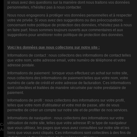
si vous avez des questions sur la manière dont nous traitons vos données
personnelles, n'hésitez pas à nous contacter.
Nous nous engageons à protéger vos données personnelles et à respecter
votre vie privée. Si vous avez des suggestions ou des préoccupations
concernant notre politique de protection des données, n'hésitez pas à nous
en faire part. Nous sommes toujours ouverts aux commentaires et aux
suggestions pour améliorer notre politique de protection des données.
Voici les données que nous collectons sur notre site :
Informations de contact : nous collectons des informations de contact telles
LIQUIDO ELETTRONICO ROSA
que votre nom, votre adresse email, votre numéro de téléphone et votre
100ML - VERDE FRESCO
adresse postale.
18,00 €
Informations de paiement : lorsque vous effectuez un achat sur notre site,
nous collectons des informations de paiement telles que votre nom, votre
numéro de carte de crédit et votre adresse de facturation. Ces informations
sont collectées et traitées de manière sécurisée par notre prestataire de
paiement.
Informations de profil : nous collectons des informations sur votre profil,
Contact us
telles que votre nom d'utilisateur et votre mot de passe, afin de vous
permettre de créer un compte sur notre site et de profiter de nos services.
Categorie di blog


Informations de navigation : nous collectons des informations sur votre
Post di blog recenti


utilisation de notre site, telles que votre adresse IP, le type de navigateur
Cerca nel Blog


que vous utilisez, les pages que vous avez consultées sur notre site et les
Archivi del blog


liens que vous avez cliqués. Ces informations sont collectées à des fins de