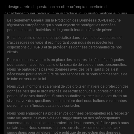
Il design a rete di questa bobina offre un'ampia superficie di
riscaldamento per l'e-liquid, che si traduce in un gusto migliore e in una
produzione di vapore superiore rispetto alle bobine tradizionali. E con
Le Règlement Général sur la Protection des Données (RGPD) est une
législation européenne qui a pour objectif de protéger les données
una resistenza di 150 ohm, potete essere certi di ottenere un'esperienza
personnelles des individus et de garantir leur droit à la vie privée.
di svapo ottimale ogni volta.
En tant que site e-commerce spécialisé dans la vente de vapoteuses et
d'accessoires de vape, il est important pour nous de respecter les
Ma la coil Vandy Vape SS316L-150 Mesh Wire Coil non offre solo
dispositions du RGPD et de protéger les données personnelles de nos
un'esperienza di svapo di alta qualità: è anche un'opzione conveniente.
clients.
Noi di Vandy Vape crediamo che tutti debbano avere accesso a
Pour cela, nous avons mis en place des mesures de sécurité adéquates
pour assurer la confidentialité et la sécurité de vos données personnelles.
un'esperienza di vaping di qualità, senza sacrificare il proprio budget.
Nous ne partageons pas vos données avec des tiers, sauf si cela est
nécessaire pour la fourniture de nos services ou si nous sommes tenus de
Perciò, concedetevi oggi stesso la coil Vandy Vape SS316L-150 Mesh
le faire en vertu de la loi.
Wire Coil. Non ve ne pentirete!
Nous vous informons également de vos droits en matière de protection des
données, tels que le droit d'accès, de rectification, de suppression et de
portabilité de vos données. Si vous souhaitez exercer l'un de ces droits ou
si vous avez des questions sur la manière dont nous traitons vos données
personnelles, n'hésitez pas à nous contacter.
VALUTAZIONE
Nous nous engageons à protéger vos données personnelles et à respecter
votre vie privée. Si vous avez des suggestions ou des préoccupations
concernant notre politique de protection des données, n'hésitez pas à nous
en faire part. Nous sommes toujours ouverts aux commentaires et aux
suggestions pour améliorer notre politique de protection des données.