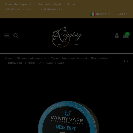
Domande frequenti
Informazioni legali
Home
Calcolatore nicotina
Calcolatore DIY
Italiano
EUR €
0
Home
Sigarette elettroniche
Clearomizer e atomizzatori
Filo resistivo
BOBINA A RETE SS316L-150 VANDY VAPE