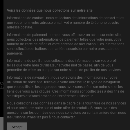
COMMENTI (0)
Voici les données que nous collectons sur notre site :
Informations de contact : nous collectons des informations de contact telles
que votre nom, votre adresse email, votre numéro de téléphone et votre
adresse postale.
Informations de paiement : lorsque vous effectuez un achat sur notre site,
nous collectons des informations de paiement telles que votre nom, votre
numéro de carte de crédit et votre adresse de facturation. Ces informations
sont collectées et traitées de manière sécurisée par notre prestataire de
paiement.
Informations de profil : nous collectons des informations sur votre profil,
Contact us
telles que votre nom d'utilisateur et votre mot de passe, afin de vous
permettre de créer un compte sur notre site et de profiter de nos services.
Categorie di blog


Informations de navigation : nous collectons des informations sur votre
Post di blog recenti


utilisation de notre site, telles que votre adresse IP, le type de navigateur
Cerca nel Blog


que vous utilisez, les pages que vous avez consultées sur notre site et les
Archivi del blog


liens que vous avez cliqués. Ces informations sont collectées à des fins de
statistiques et d'amélioration de l'expérience utilisateur.
Blog Top Autori


Nous collectons ces données dans le cadre de la fourniture de nos services
Newsletter
et pour améliorer notre site et notre offre de produits. Si vous avez des
questions sur les données que nous collectons ou sur la manière dont nous
les utilisons, n'hésitez pas à nous contacter.
Aggiungi al carrello
Accept