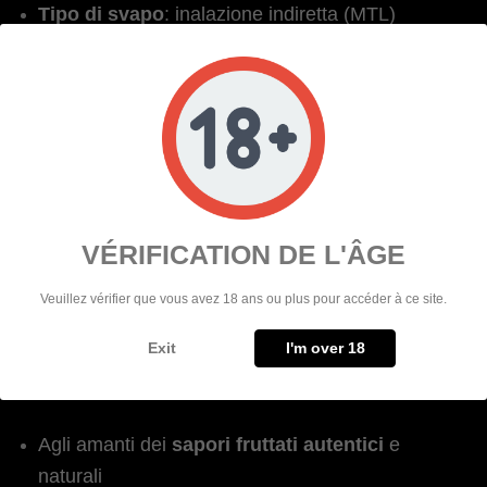
Tipo di svapo
:
inalazione indiretta (MTL)
Livelli di nicotina disponibili
:
0 mg, 3 mg, 6
mg, 9 mg, 12 mg, 18 mg
Conformità
:
norme TPD, flacone a prova di
bambino
VÉRIFICATION DE L'ÂGE
Veuillez vérifier que vous avez 18 ans ou plus pour accéder à ce site.
Exit
I'm over 18
💡 PER CHI È QUESTO E-LIQUID?
Agli amanti dei
sapori fruttati autentici
e
naturali