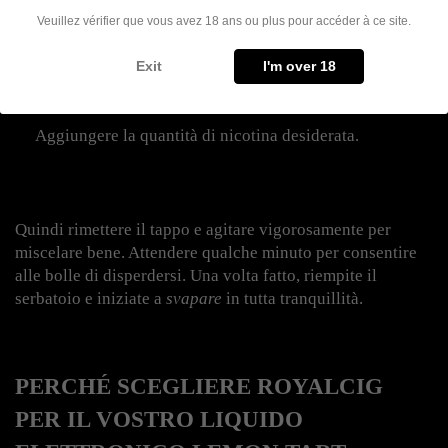
Veuillez vérifier que vous avez 18 ans ou plus pour accéder à ce site.
Rimuovere il tappo di sicurezza.
Exit
I'm over 18
Aggiungere la quantità di nicotina desiderata.
Quindi rimettere il tappo e agitare vigorosamente per 
miscelare bene. Attendere qualche minuto per consentire 
alle bolle di disperdersi. Una volta fatto, riempite il 
serbatoio e iniziate a 
svapare
 in tutta tranquillità.
PERCHÉ SCEGLIERE ROYALCIG 
PER IL VOSTRO LIQUIDO 