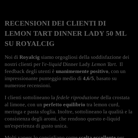
RECENSIONI DEI CLIENTI DI 
LEMON TART DINNER LADY 50 ML 
SU ROYALCIG
Noi di 
Royalcig
 siamo orgogliosi della soddisfazione dei 
nostri clienti per l'
e-liquid
 Dinner Lady 
Lemon Tart
. 
 Il 
feedback degli utenti è 
unanimemente positivo
, con un 
impressionante punteggio medio di 
4,6/5
, basato su 
numerose recensioni.
I clienti sottolineano la 
fedele riproduzione
 della crostata 
al limone, con un 
perfetto equilibrio
 tra lemon curd, 
meringa e pasta sfoglia. Inoltre, sottolineano la qualità e la 
consistenza degli aromi, che rendono questo e-liquid 
un'esperienza di gusto unica.
Molti vapers lo consigliano come
scelta eccellente
per