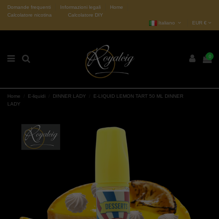
Domande frequenti
Informazioni legali
Home
Calcolatore nicotina
Calcolatore DIY
Italiano
EUR €
0
Home
E-liquidi
DINNER LADY
E-LIQUID LEMON TART 50 ML DINNER
LADY