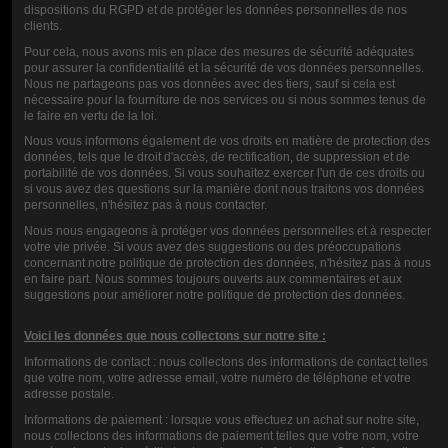
dispositions du RGPD et de protéger les données personnelles de nos
VDLV BOOSTER
clients.
10ML
Pour cela, nous avons mis en place des mesures de sécurité adéquates
pour assurer la confidentialité et la sécurité de vos données personnelles.
Nous ne partageons pas vos données avec des tiers, sauf si cela est
nécessaire pour la fourniture de nos services ou si nous sommes tenus de
2,20 €
le faire en vertu de la loi.
Nous vous informons également de vos droits en matière de protection des
données, tels que le droit d'accès, de rectification, de suppression et de
VALUTAZIONE
portabilité de vos données. Si vous souhaitez exercer l'un de ces droits ou
si vous avez des questions sur la manière dont nous traitons vos données
personnelles, n'hésitez pas à nous contacter.
Nous nous engageons à protéger vos données personnelles et à respecter
votre vie privée. Si vous avez des suggestions ou des préoccupations
COMMENTI (0)
concernant notre politique de protection des données, n'hésitez pas à nous
en faire part. Nous sommes toujours ouverts aux commentaires et aux
suggestions pour améliorer notre politique de protection des données.
Voici les données que nous collectons sur notre site :
Informations de contact : nous collectons des informations de contact telles
que votre nom, votre adresse email, votre numéro de téléphone et votre
adresse postale.
Informations de paiement : lorsque vous effectuez un achat sur notre site,
nous collectons des informations de paiement telles que votre nom, votre