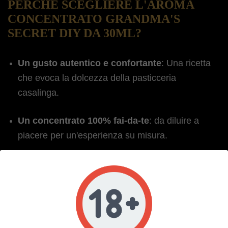
PERCHÉ SCEGLIERE L'AROMA
CONCENTRATO GRANDMA'S
SECRET DIY DA 30ML?
Un gusto autentico e confortante
: Una ricetta
che evoca la dolcezza della pasticceria
casalinga.
Un concentrato 100% fai-da-te
: da diluire a
piacere per un'esperienza su misura.
Produzione di qualità
: realizzata con aromi di
prima qualità per un risultato fedele ed
equilibrato.