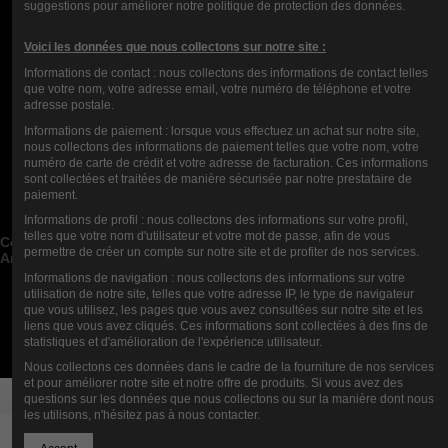
suggestions pour améliorer notre politique de protection des données.
Voici les données que nous collectons sur notre site :
Informations de contact : nous collectons des informations de contact telles
que votre nom, votre adresse email, votre numéro de téléphone et votre
adresse postale.
Informations de paiement : lorsque vous effectuez un achat sur notre site,
nous collectons des informations de paiement telles que votre nom, votre
numéro de carte de crédit et votre adresse de facturation. Ces informations
Contact us
sont collectées et traitées de manière sécurisée par notre prestataire de
paiement.
Categorie di blog


Informations de profil : nous collectons des informations sur votre profil,
Post di blog recenti


telles que votre nom d'utilisateur et votre mot de passe, afin de vous
Cerca nel Blog


permettre de créer un compte sur notre site et de profiter de nos services.
Archivi del blog


Informations de navigation : nous collectons des informations sur votre
Blog Top Autori


utilisation de notre site, telles que votre adresse IP, le type de navigateur
que vous utilisez, les pages que vous avez consultées sur notre site et les
Newsletter
liens que vous avez cliqués. Ces informations sont collectées à des fins de
statistiques et d'amélioration de l'expérience utilisateur.
Nous collectons ces données dans le cadre de la fourniture de nos services
et pour améliorer notre site et notre offre de produits. Si vous avez des
questions sur les données que nous collectons ou sur la manière dont nous
les utilisons, n'hésitez pas à nous contacter.
Aggiungi al carrello