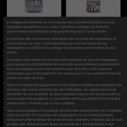
Le Règlement Général sur la Protection des Données (RGPD) est une
législation européenne qui a pour objectif de protéger les données
personnelles des individus et de garantir leur droit à la vie privée.
SUCCO DI BASE
SUCCO DI
En tant que site e-commerce spécialisé dans la vente de vapoteuses et
MUSICALE 1L
MUSICA
d'accessoires de vape, il est important pour nous de respecter les
dispositions du RGPD et de protéger les données personnelles de nos
BOOSTER
clients.
12,00 €
10ML-20MG
Pour cela, nous avons mis en place des mesures de sécurité adéquates
pour assurer la confidentialité et la sécurité de vos données personnelles.
Nous ne partageons pas vos données avec des tiers, sauf si cela est
0,90 €
nécessaire pour la fourniture de nos services ou si nous sommes tenus de
le faire en vertu de la loi.
Nous vous informons également de vos droits en matière de protection des
données, tels que le droit d'accès, de rectification, de suppression et de
VALUTAZIONE
portabilité de vos données. Si vous souhaitez exercer l'un de ces droits ou
si vous avez des questions sur la manière dont nous traitons vos données
personnelles, n'hésitez pas à nous contacter.
Nous nous engageons à protéger vos données personnelles et à respecter
votre vie privée. Si vous avez des suggestions ou des préoccupations
COMMENTI (0)
concernant notre politique de protection des données, n'hésitez pas à nous
en faire part. Nous sommes toujours ouverts aux commentaires et aux