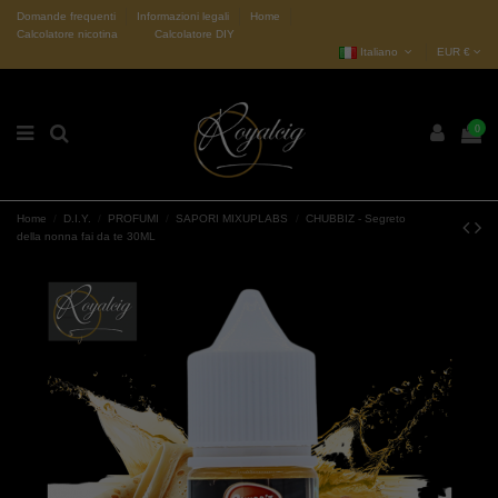
Domande frequenti
Informazioni legali
Home
Calcolatore nicotina
Calcolatore DIY
Italiano
EUR €
0
Home
D.I.Y.
PROFUMI
SAPORI MIXUPLABS
CHUBBIZ - Segreto
della nonna fai da te 30ML