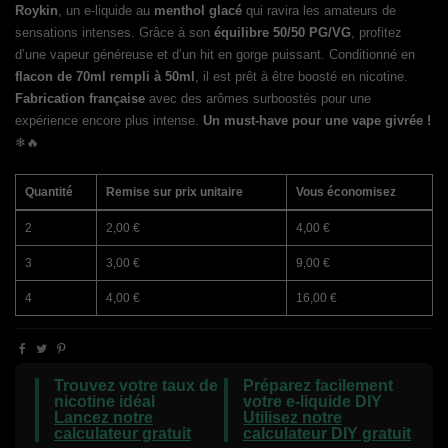
Roykin
, un e-liquide au
menthol glacé
qui ravira les amateurs de
sensations intenses. Grâce à son
équilibre 50/50 PG/VG
, profitez
d’une vapeur généreuse et d’un hit en gorge puissant. Conditionné en
flacon de 70ml rempli à 50ml
, il est prêt à être boosté en nicotine.
Fabrication française
avec des arômes surboostés pour une
expérience encore plus intense.
Un must-have pour une vape givrée !
❄🔥
Quantité
Remise sur prix unitaire
Vous économisez
2
2,00 €
4,00 €
3
3,00 €
9,00 €
4
4,00 €
16,00 €
Trouvez votre taux de
Préparez facilement
nicotine idéal
votre e-liquide DIY
Lancez notre
Utilisez notre
calculateur gratuit
calculateur DIY gratuit