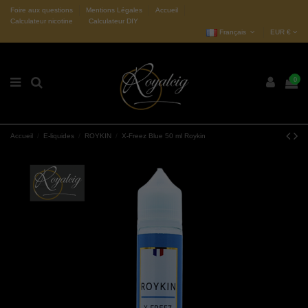
Foire aux questions
Mentions Légales
Accueil
Calculateur nicotine
Calculateur DIY
Français
EUR €
0
Accueil
E-liquides
ROYKIN
X-Freez Blue 50 ml Roykin