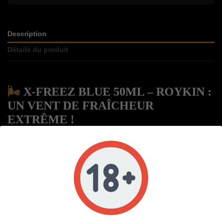
Description
Détails du produit
🌬
X-FREEZ BLUE 50ML – ROYKIN :
UN VENT DE FRAÎCHEUR
EXTRÊME !
Préparez-vous à une
explosion de fraîcheur
avec
X-Freez Blue 50ml
de Roykin
! Conçu pour les amateurs de vape glaciale, cet
e-liquide
ultra frais
délivre une
saveur intense de menthol
qui réveille vos
papilles à chaque bouffée. Son
équilibre 50/50 PG/VG
garantit une
expérience harmonieuse entre saveurs puissantes et production de
vapeur généreuse.