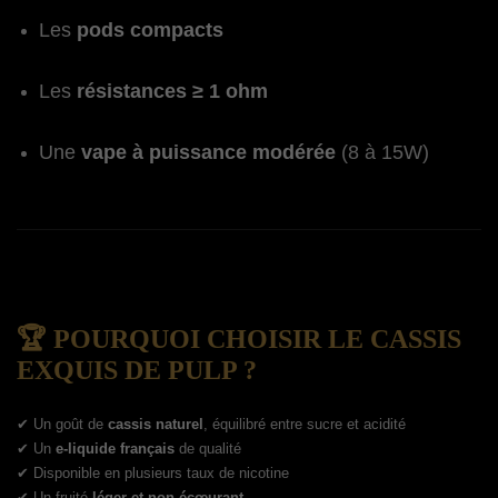
Les
pods compacts
Les
résistances ≥ 1 ohm
Une
vape à puissance modérée
(8 à 15W)
🏆 POURQUOI CHOISIR LE CASSIS
EXQUIS DE PULP ?
✔ Un goût de
cassis naturel
, équilibré entre sucre et acidité
✔ Un
e-liquide français
de qualité
✔ Disponible en plusieurs taux de nicotine
✔ Un fruité
léger et non écœurant