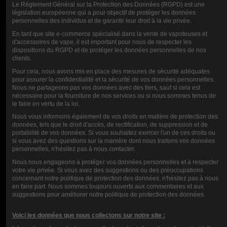
Le Règlement Général sur la Protection des Données (RGPD) est une
législation européenne qui a pour objectif de protéger les données
personnelles des individus et de garantir leur droit à la vie privée.
En tant que site e-commerce spécialisé dans la vente de vapoteuses et
d'accessoires de vape, il est important pour nous de respecter les
E-LIQUIDE
E-LIQUIDE
dispositions du RGPD et de protéger les données personnelles de nos
FRUITS
POMME
clients.
Pour cela, nous avons mis en place des mesures de sécurité adéquates
ROUGES DES
CHICHA 10 ML -
pour assurer la confidentialité et la sécurité de vos données personnelles.
ALPES 10 ML -
PULP
Nous ne partageons pas vos données avec des tiers, sauf si cela est
nécessaire pour la fourniture de nos services ou si nous sommes tenus de
PULP
le faire en vertu de la loi.
5,90 €
Nous vous informons également de vos droits en matière de protection des
données, tels que le droit d'accès, de rectification, de suppression et de
5,90 €
portabilité de vos données. Si vous souhaitez exercer l'un de ces droits ou
si vous avez des questions sur la manière dont nous traitons vos données
personnelles, n'hésitez pas à nous contacter.
Nous nous engageons à protéger vos données personnelles et à respecter
NOTE
votre vie privée. Si vous avez des suggestions ou des préoccupations
concernant notre politique de protection des données, n'hésitez pas à nous
en faire part. Nous sommes toujours ouverts aux commentaires et aux
COMMENTAIRES (0)
suggestions pour améliorer notre politique de protection des données.
Voici les données que nous collectons sur notre site :