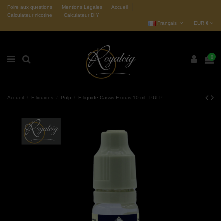
Foire aux questions
Mentions Légales
Accueil
Calculateur nicotine
Calculateur DIY
Français
EUR €
0
Accueil
E-liquides
Pulp
E-liquide Cassis Exquis 10 ml - PULP