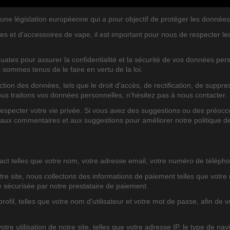
législation européenne qui a pour objectif de protéger les données per
IES DE BLOG
ARTICLES DE BLOG RÉC
es et d'accessoires de vape, il est important pour nous de respecter l
ates pour assurer la confidentialité et la sécurité de vos données pe
s sommes tenus de le faire en vertu de la loi.
on des données, tels que le droit d'accès, de rectification, de suppres
ous traitons vos données personnelles, n'hésitez pas à nous contacter.
pecter votre vie privée. Si vous avez des suggestions ou des préoccu
 BLOG
BLOG TOP AUTEURS
 aux commentaires et aux suggestions pour améliorer notre politique d
tact telles que votre nom, votre adresse email, votre numéro de télépho
tre site, nous collectons des informations de paiement telles que votre
re sécurisée par notre prestataire de paiement.
profil, telles que votre nom d'utilisateur et votre mot de passe, afin de
otre utilisation de notre site, telles que votre adresse IP, le type de n