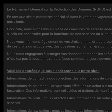
Le Règlement Général sur la Protection des Données (RGPD) est une 
Nous Contacter
CATÉGOR
En tant que site e-commerce spécialisé dans la vente de vapoteus
nos clients.
Royalcig
9 Rte de Tarbes, 64320 Idron, France
Pour cela, nous avons mis en place des mesures de sécurité adéqu
si cela est nécessaire pour la fourniture de nos services ou si nou
+33547927710
Nous vous informons également de vos droits en matière de protecti
royalcig@hotmail.fr
de ces droits ou si vous avez des questions sur la manière dont n
Nous nous engageons à protéger vos données personnelles et à res
ARCHIVES DU BLOG
TAGS DU
n'hésitez pas à nous en faire part. Nous sommes toujours ouverts
Voici les données que nous collectons sur notre site :
Newsletter
Informations de contact : nous collectons des informations de con
Informations de paiement : lorsque vous effectuez un achat sur no
facturation. Ces informations sont collectées et traitées de maniè
Vous pouvez vous désinscrire à tout moment.
Vous trouverez pour cela nos informations de
Informations de profil : nous collectons des informations sur votre 
contact dans les conditions d'utilisation du site.
services.
J'accepte les conditions générales et la politique de confidentialité
Informations de navigation : nous collectons des informations sur v