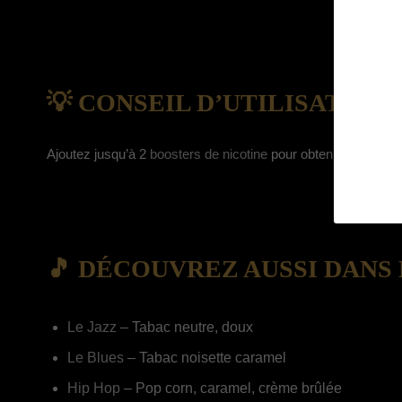
💡 CONSEIL D’UTILISATION
Ajoutez jusqu’à 2
boosters de nicotine
pour obtenir un dosage
🎵 DÉCOUVREZ AUSSI DANS 
Le Jazz
– Tabac neutre, doux
Le Blues
– Tabac noisette caramel
Hip Hop
– Pop corn, caramel, crème brûlée