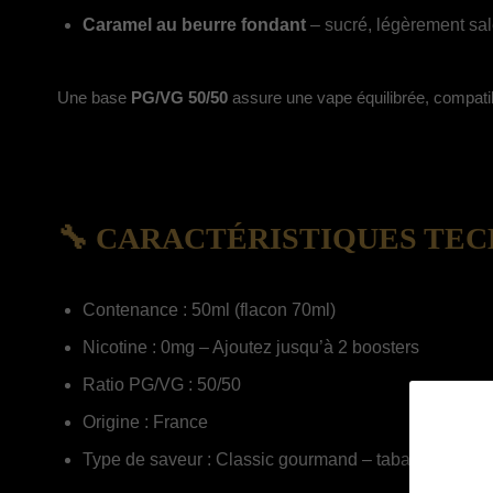
Caramel au beurre fondant
– sucré, légèrement sal
Une base
PG/VG 50/50
assure une vape équilibrée, compatib
🔧 CARACTÉRISTIQUES TE
Contenance : 50ml (flacon 70ml)
Nicotine : 0mg – Ajoutez jusqu’à 2 boosters
Ratio PG/VG : 50/50
Origine : France
Type de saveur : Classic gourmand – tabac / vanille 