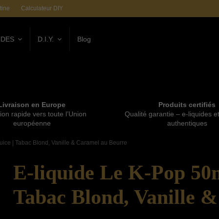
tine
Calculateur DIY
IDES
D.I.Y.
Blog
Livraison en Europe
Produits certifiés
ion rapide vers toute l’Union
Qualité garantie – e-liquides e
européenne
authentiques
uice | Tabac Blond, Vanille & Caramel au Beurre
E-liquide Le K-Pop 50m
Tabac Blond, Vanille 