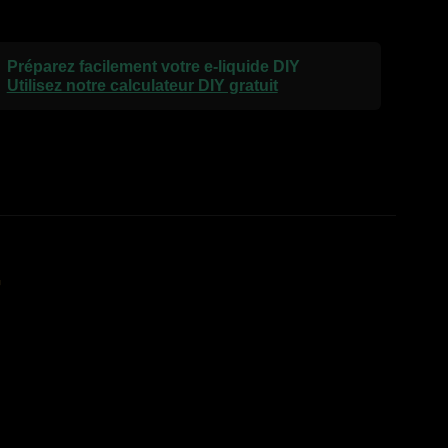
Préparez facilement votre e-liquide DIY
Utilisez notre calculateur DIY gratuit
T