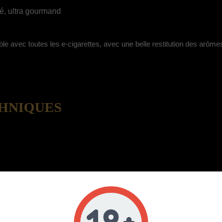
é, ultra gourmand
le avec toutes les e-cigarettes, avec une belle restitution des arôme
CHNIQUES
/ caramel