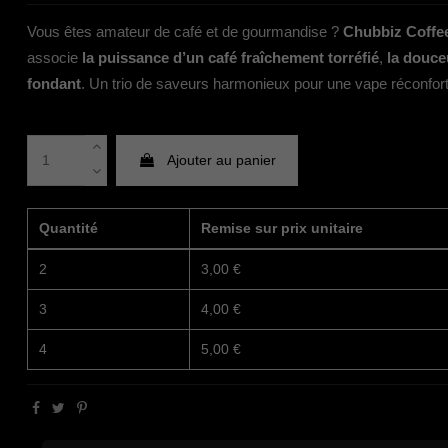
Vous êtes amateur de café et de gourmandise ?
Chubbiz Coffe
associe
la puissance d’un café fraîchement torréfié
,
la douce
fondant
. Un trio de saveurs harmonieux pour une vape réconfort
Ajouter au panier
Quantité
Remise sur prix unitaire
2
3,00 €
3
4,00 €
4
5,00 €