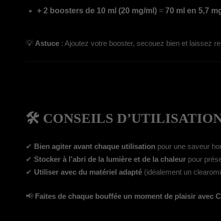
+ 2 boosters de 10 ml (20 mg/ml)
=
70 ml en 5,7 m
💡
Astuce
: Ajoutez votre booster, secouez bien et laissez 
🛠️ CONSEILS D’UTILISATIO
✔
Bien agiter avant chaque utilisation
pour une saveur h
✔
Stocker à l’abri de la lumière et de la chaleur
pour prése
✔
Utiliser avec du matériel adapté
(idéalement un clearomis
📢
Faites de chaque bouffée un moment de plaisir avec C