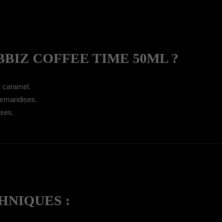
BIZ COFFEE TIME 50ML ?
t caramel.
ourmandises.
nses.
HNIQUES :