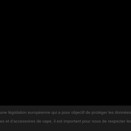
législation européenne qui a pour objectif de protéger les données per
IES DE BLOG
ARTICLES DE BLOG RÉC
es et d'accessoires de vape, il est important pour nous de respecter l