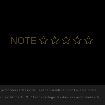
NOTE
sonnelles des individus et de garantir leur droit à la vie privée.
ENTS
RECHERCHER DANS LE BLOG
es dispositions du RGPD et de protéger les données personnelles de