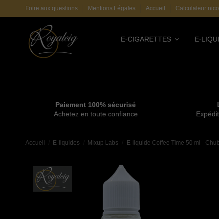
Foire aux questions
Mentions Légales
Accueil
Calculateur nico
E-CIGARETTES
E-LIQU
Paiement 100% sécurisé
Achetez en toute confiance
Expédit
Accueil
E-liquides
Mixup Labs
E-liquide Coffee Time 50 ml - Chu