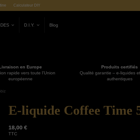
tine
Calculateur DIY
IDES
D.I.Y.
Blog
Livraison en Europe
Produits certifiés
ion rapide vers toute l’Union
Qualité garantie – e-liquides e
européenne
authentiques
bbiz
E-liquide Coffee Time 
18,00 €
TTC