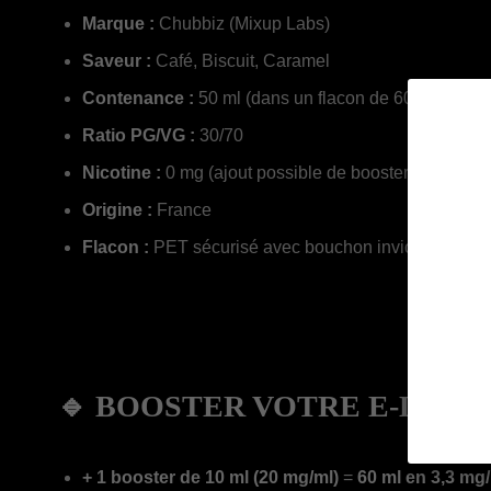
Marque :
Chubbiz (Mixup Labs)
Saveur :
Café, Biscuit, Caramel
Contenance :
50 ml (dans un flacon de 60 ml)
Ratio PG/VG :
30/70
Nicotine :
0 mg (ajout possible de booster)
Origine :
France
Flacon :
PET sécurisé avec bouchon inviolable
🔹 BOOSTER VOTRE E-LIQUI
+ 1 booster de 10 ml (20 mg/ml)
=
60 ml en 3,3 mg