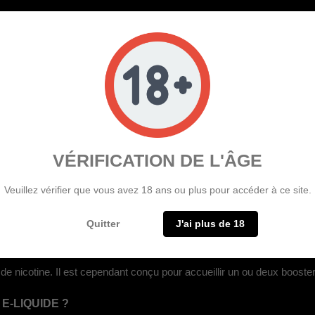
ILLE ?
e vape vive, moderne et décalée, idéale pour celles et ceux qui aime
cessible, ce e-liquide est une petite bombe de plaisir quotidien. À la f
itaminée.
VÉRIFICATION DE L'ÂGE
Veuillez vérifier que vous avez 18 ans ou plus pour accéder à ce site.
SUR LE E-LIQUIDE FRIPOUILLE
Quitter
J'ai plus de 18
 de nicotine. Il est cependant conçu pour accueillir un ou deux booster
E-LIQUIDE ?