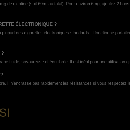
g de nicotine (soit 60ml au total). Pour environ 6mg, ajoutez 2 boos
ARETTE ÉLECTRONIQUE ?
a plupart des cigarettes électroniques standards. Il fonctionne parfa
 ?
e vape fluide, savoureuse et équilibrée. Il est idéal pour une utilisation 
 ?
opre. Il n’encrasse pas rapidement les résistances si vous respecte
SI