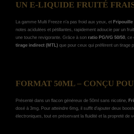
UN E-LIQUIDE FRUITÉ FRAI
La gamme Multi Freeze n’a pas froid aux yeux, et
Fripouille
notes acidulées et pétillantes, rapidement adoucie par un fru
une touche revigorante. Grâce à son
ratio PG/VG 50/50
, ce
tirage indirect (MTL)
que pour ceux qui préfèrent un tirage p
FORMAT 50ML – CONÇU POU
Présenté dans un flacon généreux de 50ml sans nicotine,
Fr
dosé à 3mg. Pour atteindre 6mg, il suffit d’ajouter deux boos
électroniques, tout en préservant la fluidité et la propreté de v