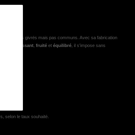
nt les fruités givrés mais pas communs. Avec sa fabrication
ois
rafraîchissant
,
fruité
et
équilibré
, il s’impose sans
s, selon le taux souhaité.