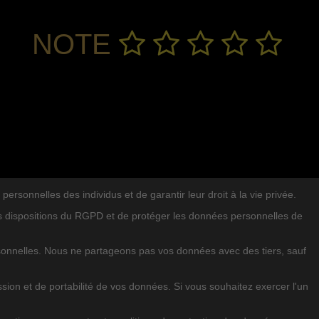
NOTE
sonnelles des individus et de garantir leur droit à la vie privée.
ENTS
es dispositions du RGPD et de protéger les données personnelles de
RECHERCHER DANS LE BLOG
rsonnelles. Nous ne partageons pas vos données avec des tiers, sauf
sion et de portabilité de vos données. Si vous souhaitez exercer l'un