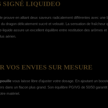
S SIGNÉ LIQUIDEO
le prouve en alliant deux saveurs radicalement différentes avec une b
it du dragon délicatement sucré et velouté. La sensation de fraîcheur
 e-liquide assure un excellent équilibre entre restitution des arômes e
lus aérien.
R VOS ENVIES SUR MESURE
ipouille
vous laisse libre d’ajuster votre dosage. En ajoutant un boos
ters dans un flacon plus grand. Son équilibre PG/VG de 50/50 garantit 
otre matériel.