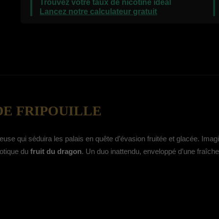
Trouvez votre taux de nicotine idéal
Lancez notre calculateur gratuit
DE FRIPOUILLE
use qui séduira les palais en quête d’évasion fruitée et glacée. Ima
otique du
fruit du dragon
. Un duo inattendu, enveloppé d’une fraîcheu