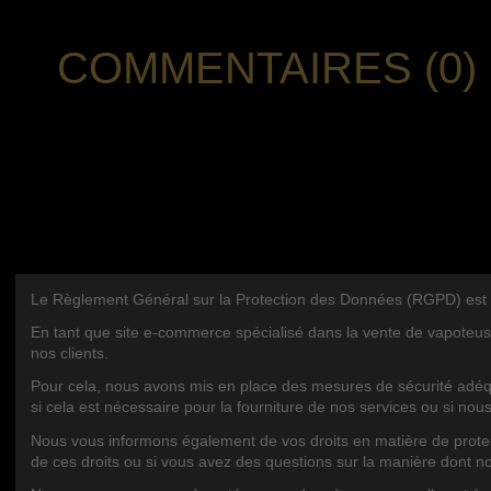
COMMENTAIRES (0)
Le Règlement Général sur la Protection des Données (RGPD) est une 
Nous Contacter
CATÉGOR
En tant que site e-commerce spécialisé dans la vente de vapoteus
nos clients.
Royalcig
9 Rte de Tarbes, 64320 Idron, France
Pour cela, nous avons mis en place des mesures de sécurité adéqu
si cela est nécessaire pour la fourniture de nos services ou si nou
+33547927710
Nous vous informons également de vos droits en matière de protecti
royalcig@hotmail.fr
de ces droits ou si vous avez des questions sur la manière dont n