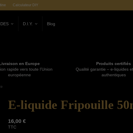
tine
Calculateur DIY
IDES
D.I.Y.
Blog
Livraison en Europe
Produits certifiés
ion rapide vers toute l’Union
Qualité garantie – e-liquides e
européenne
authentiques
ze
E-liquide Fripouille 50
16,00 €
TTC