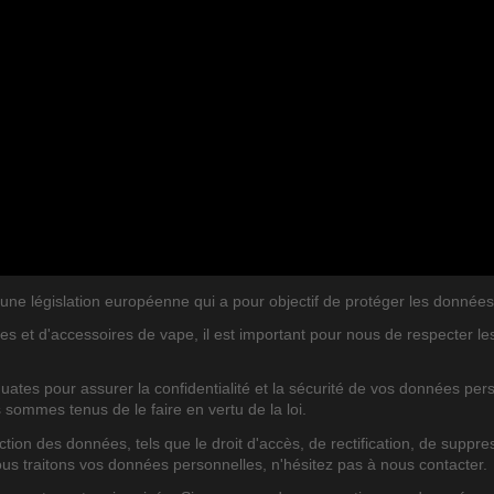
législation européenne qui a pour objectif de protéger les données per
IES DE BLOG
ARTICLES DE BLOG RÉC
es et d'accessoires de vape, il est important pour nous de respecter l
ates pour assurer la confidentialité et la sécurité de vos données pe
s sommes tenus de le faire en vertu de la loi.
on des données, tels que le droit d'accès, de rectification, de suppres
ous traitons vos données personnelles, n'hésitez pas à nous contacter.