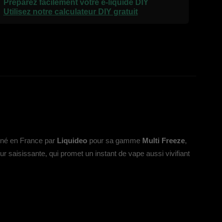
Préparez facilement votre e-liquide DIY
Utilisez notre calculateur DIY gratuit
giné en France par
Liquideo
pour sa gamme
Multi Freeze
,
r saisissante, qui promet un instant de vape aussi vivifiant