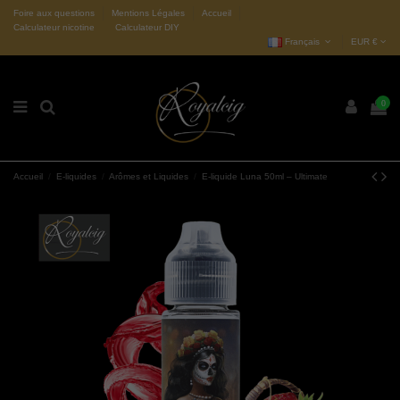
Foire aux questions
Mentions Légales
Accueil
Calculateur nicotine
Calculateur DIY
Français
EUR €
0
Accueil
E-liquides
Arômes et Liquides
E-liquide Luna 50ml – Ultimate