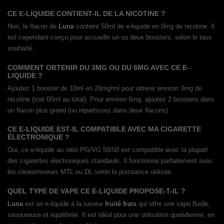
CE E-LIQUIDE CONTIENT-IL DE LA NICOTINE ?
Non, le flacon de
Luna
contient 50ml de e-liquide en 0mg de nicotine. Il
est cependant conçu pour accueillir un ou deux boosters, selon le taux
souhaité.
COMMENT OBTENIR DU 3MG OU DU 6MG AVEC CE E-
LIQUIDE ?
Ajoutez 1 booster de 10ml en 20mg/ml pour obtenir environ 3mg de
nicotine (soit 60ml au total). Pour environ 6mg, ajoutez 2 boosters dans
un flacon plus grand (ou répartissez dans deux flacons).
CE E-LIQUIDE EST-IL COMPATIBLE AVEC MA CIGARETTE
ÉLECTRONIQUE ?
Oui, ce e-liquide au ratio PG/VG 50/50 est compatible avec la plupart
des cigarettes électroniques standards. Il fonctionne parfaitement avec
les clearomiseurs MTL ou DL selon la puissance utilisée.
QUEL TYPE DE VAPE CE E-LIQUIDE PROPOSE-T-IL ?
Luna
est un e-liquide à la saveur
fruité frais
qui offre une vape fluide,
savoureuse et équilibrée. Il est idéal pour une utilisation quotidienne, en