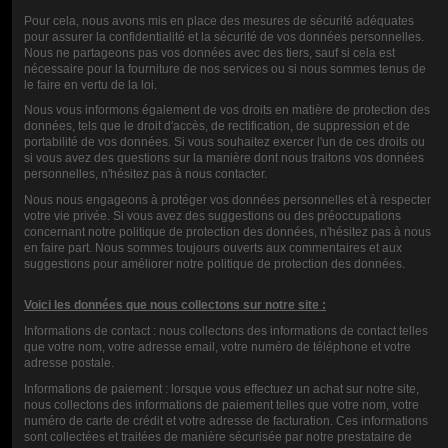
Pour cela, nous avons mis en place des mesures de sécurité adéquates
supérieures à 0.8 ohm
, à puissance modérée.
pour assurer la confidentialité et la sécurité de vos données personnelles.
Nous ne partageons pas vos données avec des tiers, sauf si cela est
Existe-t-il en format plus grand ?
nécessaire pour la fourniture de nos services ou si nous sommes tenus de
le faire en vertu de la loi.
Le Gold Alfaliquid est uniquement proposé en
format 10ml prêt à
Nous vous informons également de vos droits en matière de protection des
données, tels que le droit d'accès, de rectification, de suppression et de
vaper
.
portabilité de vos données. Si vous souhaitez exercer l'un de ces droits ou
si vous avez des questions sur la manière dont nous traitons vos données
personnelles, n'hésitez pas à nous contacter.
Nous nous engageons à protéger vos données personnelles et à respecter
NOTE
votre vie privée. Si vous avez des suggestions ou des préoccupations
concernant notre politique de protection des données, n'hésitez pas à nous
en faire part. Nous sommes toujours ouverts aux commentaires et aux
COMMENTAIRES (0)
suggestions pour améliorer notre politique de protection des données.
Voici les données que nous collectons sur notre site :
Informations de contact : nous collectons des informations de contact telles
que votre nom, votre adresse email, votre numéro de téléphone et votre
adresse postale.
Informations de paiement : lorsque vous effectuez un achat sur notre site,
nous collectons des informations de paiement telles que votre nom, votre
numéro de carte de crédit et votre adresse de facturation. Ces informations
sont collectées et traitées de manière sécurisée par notre prestataire de