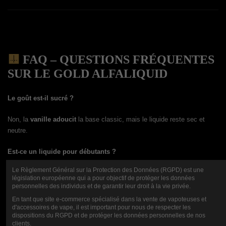
🟨
FAQ – QUESTIONS FRÉQUENTES
SUR LE GOLD ALFALIQUID
Le goût est-il sucré ?
Non, la
vanille adoucit
la base classic, mais le liquide reste sec et
neutre.
Est-ce un liquide pour débutants ?
Le Règlement Général sur la Protection des Données (RGPD) est une
Oui, il est parfait pour
accompagner le sevrage tabagique
tout en
législation européenne qui a pour objectif de protéger les données
douceur.
personnelles des individus et de garantir leur droit à la vie privée.
En tant que site e-commerce spécialisé dans la vente de vapoteuses et
Est-il compatible avec tous les matériels ?
d'accessoires de vape, il est important pour nous de respecter les
dispositions du RGPD et de protéger les données personnelles de nos
clients.
Oui, mais le ratio 70/30 est recommandé avec
résistances