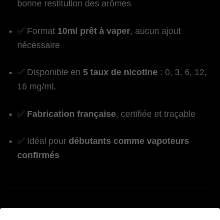
bonne restitution des arômes
✅ Format
10ml prêt à vaper
, aucun ajout
nécessaire
✅ Disponible en
5 taux de nicotine
: 0, 3, 6, 12,
16 mg/mL
✅
Fabrication française
, certifiée et traçable
✅ Idéal pour
débutants comme vapoteurs
confirmés