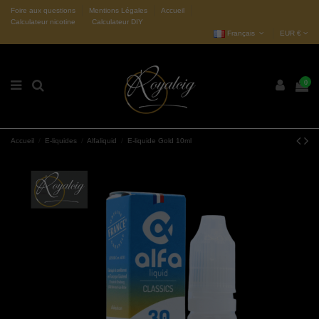
Foire aux questions
Mentions Légales
Accueil
Calculateur nicotine
Calculateur DIY
Français
EUR €
0
Accueil
E-liquides
Alfaliquid
E-liquide Gold 10ml