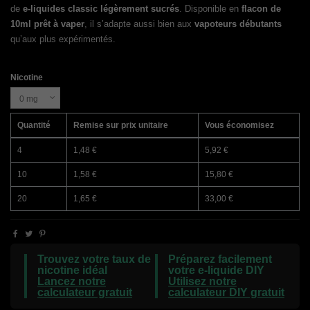
de
e-liquides classic légèrement sucrés
. Disponible en
flacon de
10ml prêt à vaper
, il s’adapte aussi bien aux
vapoteurs débutants
qu’aux plus expérimentés.
Nicotine
Quantité
Remise sur prix unitaire
Vous économisez
4
1,48 €
5,92 €
10
1,58 €
15,80 €
20
1,65 €
33,00 €
Trouvez votre taux de
Préparez facilement
nicotine idéal
votre e-liquide DIY
Lancez notre
Utilisez notre
calculateur gratuit
calculateur DIY gratuit