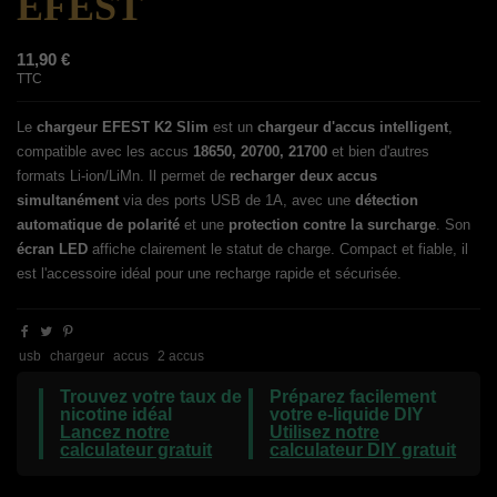
EFEST
11,90 €
TTC
Le
chargeur EFEST K2 Slim
est un
chargeur d'accus intelligent
,
compatible avec les accus
18650, 20700, 21700
et bien d'autres
formats Li-ion/LiMn. Il permet de
recharger deux accus
simultanément
via des ports USB de 1A, avec une
détection
automatique de polarité
et une
protection contre la surcharge
. Son
écran LED
affiche clairement le statut de charge. Compact et fiable, il
est l'accessoire idéal pour une recharge rapide et sécurisée.
usb
chargeur
accus
2 accus
Trouvez votre taux de
Préparez facilement
nicotine idéal
votre e-liquide DIY
Lancez notre
Utilisez notre
calculateur gratuit
calculateur DIY gratuit