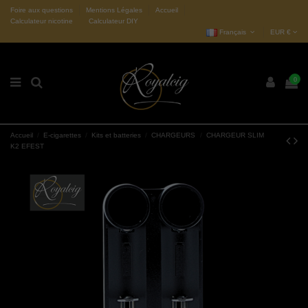
Foire aux questions
Mentions Légales
Accueil
Calculateur nicotine
Calculateur DIY
Français
EUR €
0
Accueil
E-cigarettes
Kits et batteries
CHARGEURS
CHARGEUR SLIM
K2 EFEST