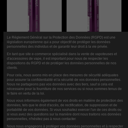
Le Règlement Général sur la Protection des Données (RGPD) est une
législation européenne qui a pour objectif de protéger les données
personnelles des individus et de garantir leur droit à la vie privée.
En tant que site e-commerce spécialisé dans la vente de vapoteuses et
d'accessoires de vape, il est important pour nous de respecter les
ACCU 35A 18650
ACCU EFEST
dispositions du RGPD et de protéger les données personnelles de nos
3000MAH IMR
18650 20A
clients.
Pour cela, nous avons mis en place des mesures de sécurité adéquates
EFEST
3500MAH
pour assurer la confidentialité et la sécurité de vos données personnelles.
Nous ne partageons pas vos données avec des tiers, sauf si cela est
nécessaire pour la fourniture de nos services ou si nous sommes tenus de
9,90 €
9,90 €
le faire en vertu de la loi.
Nous vous informons également de vos droits en matière de protection des
données, tels que le droit d'accès, de rectification, de suppression et de
portabilité de vos données. Si vous souhaitez exercer l'un de ces droits ou
si vous avez des questions sur la manière dont nous traitons vos données
personnelles, n'hésitez pas à nous contacter.
Nous nous engageons à protéger vos données personnelles et à respecter