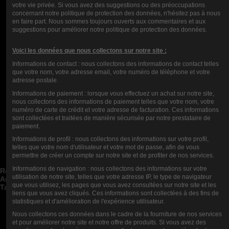
NOTE
votre vie privée. Si vous avez des suggestions ou des préoccupations
concernant notre politique de protection des données, n'hésitez pas à nous
en faire part. Nous sommes toujours ouverts aux commentaires et aux
COMMENTAIRES (0)
suggestions pour améliorer notre politique de protection des données.
Voici les données que nous collectons sur notre site :
Informations de contact : nous collectons des informations de contact telles
que votre nom, votre adresse email, votre numéro de téléphone et votre
adresse postale.
Informations de paiement : lorsque vous effectuez un achat sur notre site,
nous collectons des informations de paiement telles que votre nom, votre
numéro de carte de crédit et votre adresse de facturation. Ces informations
sont collectées et traitées de manière sécurisée par notre prestataire de
paiement.
Nous Contacter
Informations de profil : nous collectons des informations sur votre profil,
telles que votre nom d'utilisateur et votre mot de passe, afin de vous
Catégories de blog


permettre de créer un compte sur notre site et de profiter de nos services.
Articles de blog récents


Informations de navigation : nous collectons des informations sur votre
Rechercher dans le blog


utilisation de notre site, telles que votre adresse IP, le type de navigateur
Archives du blog


que vous utilisez, les pages que vous avez consultées sur notre site et les
Tags du blog


liens que vous avez cliqués. Ces informations sont collectées à des fins de
statistiques et d'amélioration de l'expérience utilisateur.
Blog Top Auteurs


Nous collectons ces données dans le cadre de la fourniture de nos services
Newsletter
et pour améliorer notre site et notre offre de produits. Si vous avez des