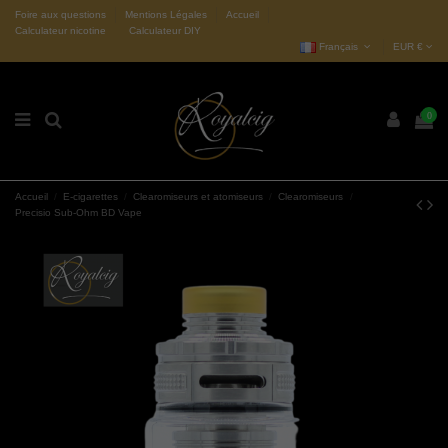
Foire aux questions
Mentions Légales
Accueil
Calculateur nicotine
Calculateur DIY
Français
EUR €
0
Accueil
E-cigarettes
Clearomiseurs et atomiseurs
Clearomiseurs
Precisio Sub-Ohm BD Vape