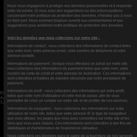
COMMENTAIRES (0)
Nous nous engageons à protéger vos données personnelles et à respecter
votre vie privée. Si vous avez des suggestions ou des préoccupations
concernant notre politique de protection des données, n'hésitez pas à nous
en faire part. Nous sommes toujours ouverts aux commentaires et aux
suggestions pour améliorer notre politique de protection des données.
Voici les données que nous collectons sur notre site :
Informations de contact : nous collectons des informations de contact telles
que votre nom, votre adresse email, votre numéro de téléphone et votre
adresse postale.
Informations de paiement : lorsque vous effectuez un achat sur notre site,
nous collectons des informations de paiement telles que votre nom, votre
Nous Contacter
numéro de carte de crédit et votre adresse de facturation. Ces informations
sont collectées et traitées de manière sécurisée par notre prestataire de
Catégories de blog
paiement.


Articles de blog récents


Informations de profil : nous collectons des informations sur votre profil,
Rechercher dans le blog


telles que votre nom d'utilisateur et votre mot de passe, afin de vous
Archives du blog


permettre de créer un compte sur notre site et de profiter de nos services.
Tags du blog


Informations de navigation : nous collectons des informations sur votre
Blog Top Auteurs


utilisation de notre site, telles que votre adresse IP, le type de navigateur
que vous utilisez, les pages que vous avez consultées sur notre site et les
Newsletter
liens que vous avez cliqués. Ces informations sont collectées à des fins de
statistiques et d'amélioration de l'expérience utilisateur.
Nous collectons ces données dans le cadre de la fourniture de nos services