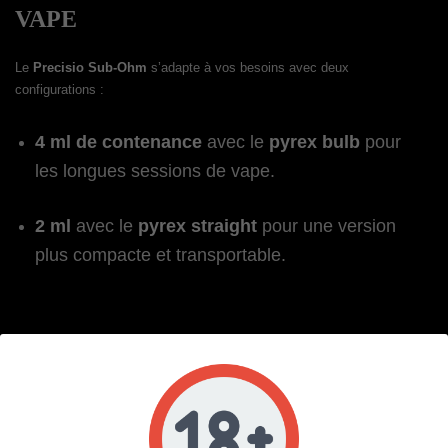
VAPE
Le
Precisio Sub-Ohm
s’adapte à vos besoins avec deux
configurations :
4 ml de contenance
avec le
pyrex bulb
pour
les longues sessions de vape.
2 ml
avec le
pyrex straight
pour une version
plus compacte et transportable.
UN REMPLISSAGE SIMPLIFIÉ ET
UN AIRFLOW AJUSTABLE