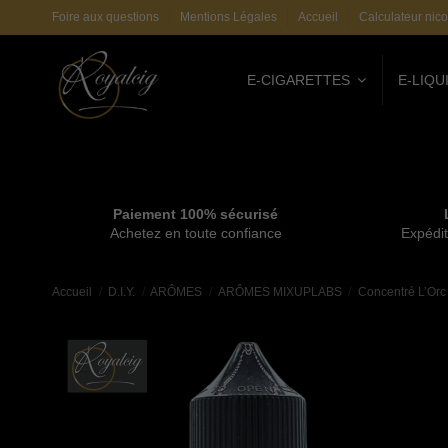
Foire aux questions
Mentions Légales
Accueil
Calculateur nico
E-CIGARETTES
E-LIQU
Paiement 100% sécurisé
Achetez en toute confiance
Expédit
Accueil
D.I.Y.
ARÔMES
ARÔMES MIXUPLABS
Concentré L’Orc