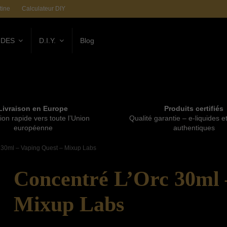
tine
Calculateur DIY
IDES
D.I.Y.
Blog
Livraison en Europe
Produits certifiés
ion rapide vers toute l’Union
Qualité garantie – e-liquides e
européenne
authentiques
 30ml – Vaping Quest – Mixup Labs
Concentré L’Orc 30ml 
Mixup Labs