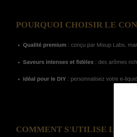
POURQUOI CHOISIR LE CON
Qualité premium
: conçu par Mixup Labs, mar
Saveurs intenses et fidèles
: des arômes rich
Idéal pour le DIY
: personnalisez votre e-liqui
COMMENT S'UTILISE LE CO