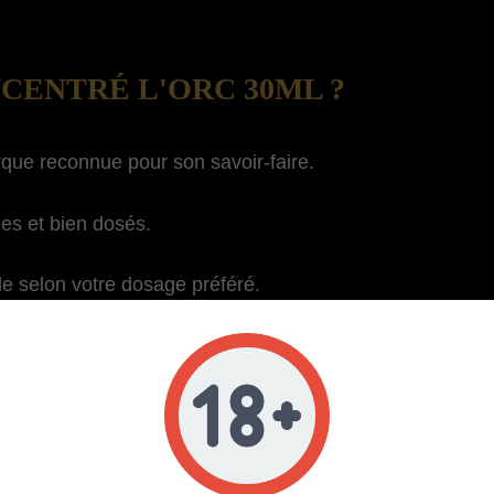
CENTRÉ L'ORC 30ML ?
que reconnue pour son savoir-faire.
es et bien dosés.
de selon votre dosage préféré.
NCENTRÉ L'ORC 30ML ?