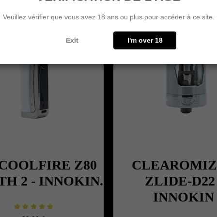
Veuillez vérifier que vous avez 18 ans ou plus pour accéder à ce site.
Exit
I'm over 18
 COOLFIRE Z80
CLEAROMIZ
TH 2 - INNOKIN.
ZLIDE-D22 
INNOKIN