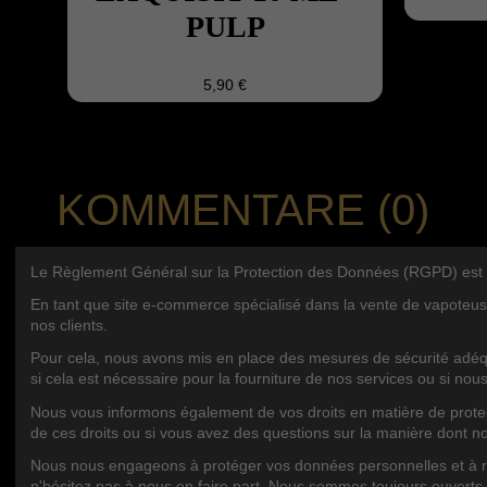
PULP
5,90 €
KOMMENTARE (0)
Le Règlement Général sur la Protection des Données (RGPD) est une 
En tant que site e-commerce spécialisé dans la vente de vapoteus
nos clients.
Pour cela, nous avons mis en place des mesures de sécurité adéqu
si cela est nécessaire pour la fourniture de nos services ou si nou
Nous vous informons également de vos droits en matière de protecti
de ces droits ou si vous avez des questions sur la manière dont n
Contact us
BLOG KA
Nous nous engageons à protéger vos données personnelles et à res
n'hésitez pas à nous en faire part. Nous sommes toujours ouverts