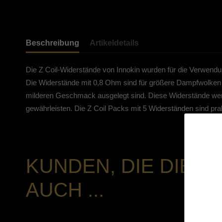
Beschreibung
Artikeldetails
Die Z Coil-Widerstände von Innokin wurden für die Verwendu
Die Widerstände mit 0,8 Ohm sind für größere Dampfwolken
milderen Geschmack ausgelegt sind. Diese Widerstände werde
gewährleisten. Die Z Coil Packs mit 5 Widerständen sind pr
KUNDEN, DIE DIES
AUCH ...