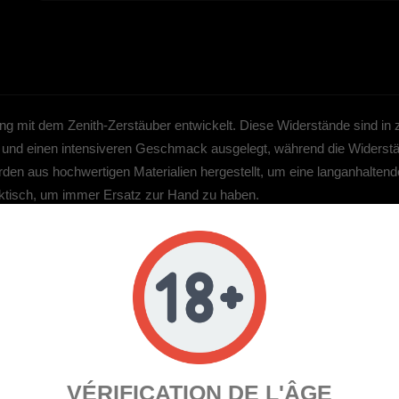
ng mit dem Zenith-Zerstäuber entwickelt. Diese Widerstände sind in
 und einen intensiveren Geschmack ausgelegt, während die Widerstä
n aus hochwertigen Materialien hergestellt, um eine langanhaltend
aktisch, um immer Ersatz zur Hand zu haben.
EN ARTIKEL GEKAUFT 
VÉRIFICATION DE L'ÂGE