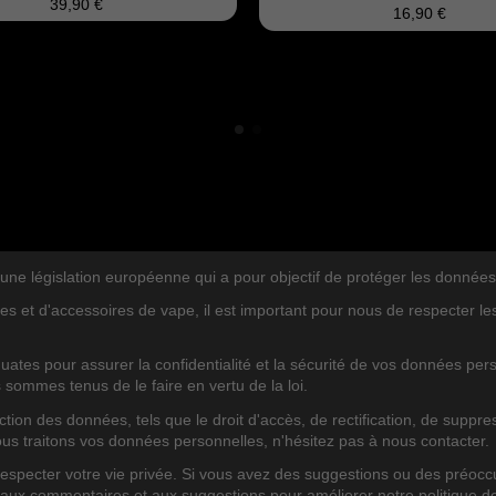
39,90 €
16,90 €
législation européenne qui a pour objectif de protéger les données per
es et d'accessoires de vape, il est important pour nous de respecter l
ates pour assurer la confidentialité et la sécurité de vos données pe
s sommes tenus de le faire en vertu de la loi.
on des données, tels que le droit d'accès, de rectification, de suppres
ous traitons vos données personnelles, n'hésitez pas à nous contacter.
TEGORIEN
BLOG POSTS NEUERUNG
pecter votre vie privée. Si vous avez des suggestions ou des préoccu
 aux commentaires et aux suggestions pour améliorer notre politique d