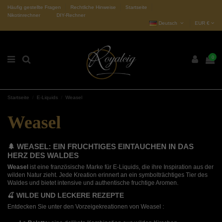
Häufig gestellte Fragen
Rechtliche Hinweise
Startseite
Nikotinrechner
DIY-Rechner
Deutsch
EUR €
0
Startseite
E-Liquids
Weasel
Weasel
🌲 WEASEL: EIN FRUCHTIGES EINTAUCHEN IN DAS
HERZ DES WALDES
Weasel
ist eine französische Marke für E-Liquids, die ihre Inspiration aus der
wilden Natur zieht. Jede Kreation erinnert an ein symbolträchtiges Tier des
Waldes und bietet intensive und authentische fruchtige Aromen.
🍒 WILDE UND LECKERE REZEPTE
Entdecken Sie unter den Vorzeigekreationen von Weasel :