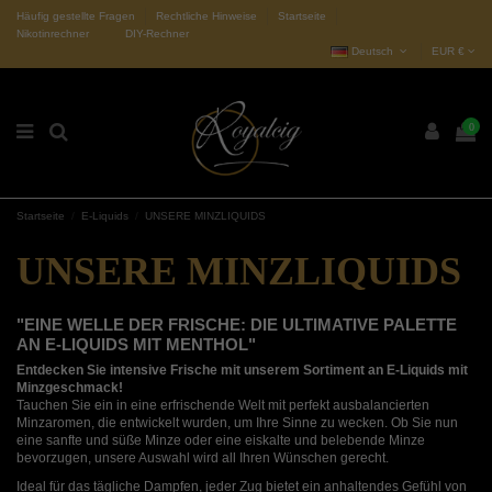
Häufig gestellte Fragen
Rechtliche Hinweise
Startseite
Nikotinrechner
DIY-Rechner
Deutsch
EUR €
0
Startseite
E-Liquids
UNSERE MINZLIQUIDS
UNSERE MINZLIQUIDS
"EINE WELLE DER FRISCHE: DIE ULTIMATIVE PALETTE
AN E-LIQUIDS MIT MENTHOL"
Entdecken Sie intensive Frische mit unserem Sortiment an E-Liquids mit
Minzgeschmack!
Tauchen Sie ein in eine erfrischende Welt mit perfekt ausbalancierten
Minzaromen, die entwickelt wurden, um Ihre Sinne zu wecken. Ob Sie nun
eine sanfte und süße Minze oder eine eiskalte und belebende Minze
bevorzugen, unsere Auswahl wird all Ihren Wünschen gerecht.
Ideal für das tägliche Dampfen, jeder Zug bietet ein anhaltendes Gefühl von