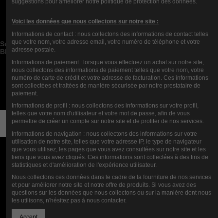
suggestions pour améliorer notre politique de protection des données.
Contact us
Voici les données que nous collectons sur notre site :
Blog Kategorien


Informations de contact : nous collectons des informations de contact telles
Blog Posts Neuerungen


que votre nom, votre adresse email, votre numéro de téléphone et votre
Suche im Blog


adresse postale.
Blog Archiv


Informations de paiement : lorsque vous effectuez un achat sur notre site,
Blog Top Autoren


nous collectons des informations de paiement telles que votre nom, votre
numéro de carte de crédit et votre adresse de facturation. Ces informations
Newsletter
sont collectées et traitées de manière sécurisée par notre prestataire de
paiement.
Informations de profil : nous collectons des informations sur votre profil,
telles que votre nom d'utilisateur et votre mot de passe, afin de vous
permettre de créer un compte sur notre site et de profiter de nos services.
Informations de navigation : nous collectons des informations sur votre
utilisation de notre site, telles que votre adresse IP, le type de navigateur
que vous utilisez, les pages que vous avez consultées sur notre site et les
liens que vous avez cliqués. Ces informations sont collectées à des fins de
statistiques et d'amélioration de l'expérience utilisateur.
Nous collectons ces données dans le cadre de la fourniture de nos services
et pour améliorer notre site et notre offre de produits. Si vous avez des
questions sur les données que nous collectons ou sur la manière dont nous
les utilisons, n'hésitez pas à nous contacter.
Accept