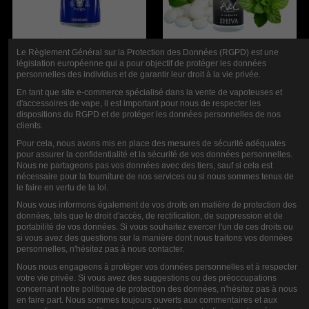
E-LIQUID SUB-ZERO 50 ML HALO
SHIVA 50ML E-LIQUID - ULTIMATE
Le Règlement Général sur la Protection des Données (RGPD) est une
19,90 €
18,00 €
législation européenne qui a pour objectif de protéger les données
personnelles des individus et de garantir leur droit à la vie privée.
En tant que site e-commerce spécialisé dans la vente de vapoteuses et
d'accessoires de vape, il est important pour nous de respecter les
dispositions du RGPD et de protéger les données personnelles de nos
clients.
Pour cela, nous avons mis en place des mesures de sécurité adéquates
pour assurer la confidentialité et la sécurité de vos données personnelles.
Nous ne partageons pas vos données avec des tiers, sauf si cela est
nécessaire pour la fourniture de nos services ou si nous sommes tenus de
le faire en vertu de la loi.
Nous vous informons également de vos droits en matière de protection des
données, tels que le droit d'accès, de rectification, de suppression et de
portabilité de vos données. Si vous souhaitez exercer l'un de ces droits ou
FROSTY MINT E-LIQUID - LIVE 1L
E-LIQUID FRISCHE MINZE 1L
si vous avez des questions sur la manière dont nous traitons vos données
69,00 €
69,00 €
personnelles, n'hésitez pas à nous contacter.
Nous nous engageons à protéger vos données personnelles et à respecter
votre vie privée. Si vous avez des suggestions ou des préoccupations
concernant notre politique de protection des données, n'hésitez pas à nous
en faire part. Nous sommes toujours ouverts aux commentaires et aux