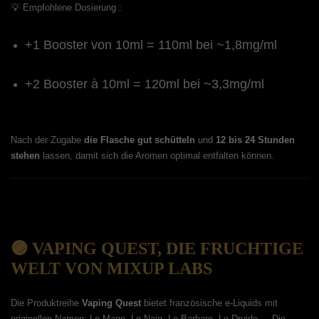
💡 Empfohlene Dosierung :
+1 Booster von 10ml = 110ml bei ~1,8mg/ml
+2 Booster à 10ml = 120ml bei ~3,3mg/ml
Nach der Zugabe
die Flasche gut schütteln
und
12 bis 24 Stunden
stehen
lassen, damit sich die Aromen optimal entfalten können.
🟣 VAPING QUEST, DIE FRUCHTIGE
WELT VON MIXUP LABS
Die Produktreihe
Vaping Quest
bietet französische e-Liquids mit
originellen Namen: Le Mage, Le Nain, Le Barbare, Le Druide ... Die