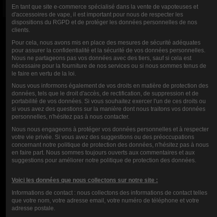
En tant que site e-commerce spécialisé dans la vente de vapoteuses et
BOOSTER
CLEAROMIZER
d'accessoires de vape, il est important pour nous de respecter les
dispositions du RGPD et de protéger les données personnelles de nos
MUSIC JUICE
ZEUS Z SUB-
clients.
10ML-20MG
OHM 5ML
Pour cela, nous avons mis en place des mesures de sécurité adéquates
pour assurer la confidentialité et la sécurité de vos données personnelles.
GEEKVAPE
Nous ne partageons pas vos données avec des tiers, sauf si cela est
0,90 €
nécessaire pour la fourniture de nos services ou si nous sommes tenus de
le faire en vertu de la loi.
22,90 €
Nous vous informons également de vos droits en matière de protection des
données, tels que le droit d'accès, de rectification, de suppression et de
portabilité de vos données. Si vous souhaitez exercer l'un de ces droits ou
si vous avez des questions sur la manière dont nous traitons vos données
personnelles, n'hésitez pas à nous contacter.
Nous nous engageons à protéger vos données personnelles et à respecter
votre vie privée. Si vous avez des suggestions ou des préoccupations
RANG
concernant notre politique de protection des données, n'hésitez pas à nous
en faire part. Nous sommes toujours ouverts aux commentaires et aux
suggestions pour améliorer notre politique de protection des données.
KOMMENTARE (0)
Voici les données que nous collectons sur notre site :
Informations de contact : nous collectons des informations de contact telles
que votre nom, votre adresse email, votre numéro de téléphone et votre
adresse postale.