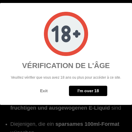
Ohne Sucralose
🟣 FÜR WEN IST LE MAGE
VÉRIFICATION DE L'ÂGE
GEEIGNET?
Veuillez vérifier que vous avez 18 ans ou plus pour accéder à ce site.
Le Mage ist ideal für :
Exit
I'm over 18
Dampfer, die auf der Suche nach einem
fruchtigen und ausgewogenen E-Liquid
sind
Diejenigen, die ein
sparsames 100ml-Format