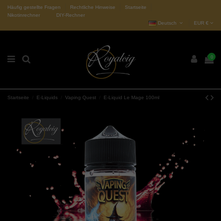
Häufig gestellte Fragen
Rechtliche Hinweise
Startseite
Nikotinrechner
DIY-Rechner
Deutsch
EUR €
0
Startseite
E-Liquids
Vaping Quest
E-Liquid Le Mage 100ml