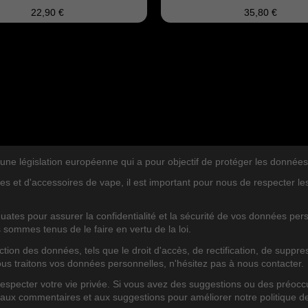
22,90 €
35,80 €
législation européenne qui a pour objectif de protéger les données per
es et d'accessoires de vape, il est important pour nous de respecter l
ates pour assurer la confidentialité et la sécurité de vos données pe
s sommes tenus de le faire en vertu de la loi.
TEGORIEN
BLOG POSTS NEUERUNG
on des données, tels que le droit d'accès, de rectification, de suppres
ous traitons vos données personnelles, n'hésitez pas à nous contacter.
pecter votre vie privée. Si vous avez des suggestions ou des préoccu
 aux commentaires et aux suggestions pour améliorer notre politique d