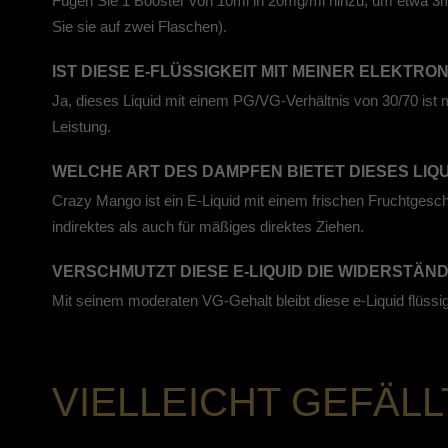
Fügen Sie 1 Booster von 10ml in 20mg/ml hinzu, um etwa 3mg 
Sie sie auf zwei Flaschen).
IST DIESE E-FLÜSSIGKEIT MIT MEINER ELEKTR
Ja, dieses Liquid mit einem PG/VG-Verhältnis von 30/70 ist 
Leistung.
WELCHE ART DES DAMPFEN BIETET DIESES LIQ
Crazy Mango ist ein E-Liquid mit einem frischen Fruchtgesc
indirektes als auch für mäßiges direktes Ziehen.
VERSCHMUTZT DIESE E-LIQUID DIE WIDERSTÄN
Mit seinem moderaten VG-Gehalt bleibt diese e-Liquid flüssi
VIELLEICHT GEFÄLL