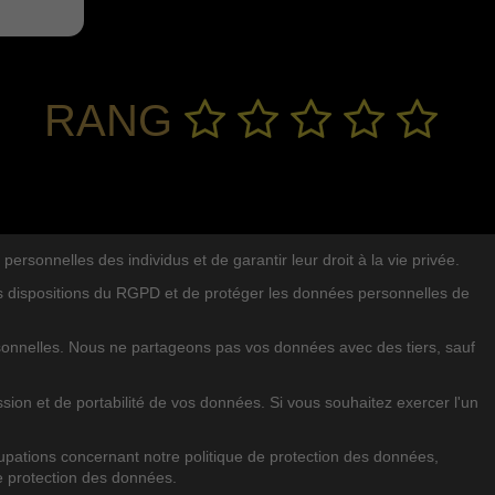
RANG
sonnelles des individus et de garantir leur droit à la vie privée.
es dispositions du RGPD et de protéger les données personnelles de
rsonnelles. Nous ne partageons pas vos données avec des tiers, sauf
EN
SUCHE IM BLOG
sion et de portabilité de vos données. Si vous souhaitez exercer l'un
pations concernant notre politique de protection des données,
e protection des données.