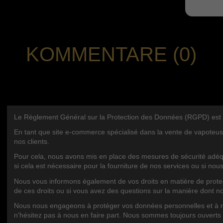
KOMMENTARE (0)
Le Règlement Général sur la Protection des Données (RGPD) est une 
En tant que site e-commerce spécialisé dans la vente de vapoteus
nos clients.
Pour cela, nous avons mis en place des mesures de sécurité adéqu
si cela est nécessaire pour la fourniture de nos services ou si nou
Contact us
BLOG KA
Nous vous informons également de vos droits en matière de protecti
Royalcig
de ces droits ou si vous avez des questions sur la manière dont n
9 Rte de Tarbes, 64320 Idron, France
Nous nous engageons à protéger vos données personnelles et à res
+33547927710
n'hésitez pas à nous en faire part. Nous sommes toujours ouverts