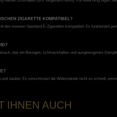
Nikotin zu erhalten (d.h. insgesamt 60ml). Für etwa 6mg fügen Sie 2
ONISCHEN ZIGARETTE KOMPATIBEL?
mit den meisten Standard-E-Zigaretten kompatibel. Es funktioniert p
UID?
hmack, das ein flüssiges, schmackhaftes und ausgewogenes Dampfen b
DE?
g und sauber. Es verschmutzt die Widerstände nicht so schnell, wenn 
T IHNEN AUCH