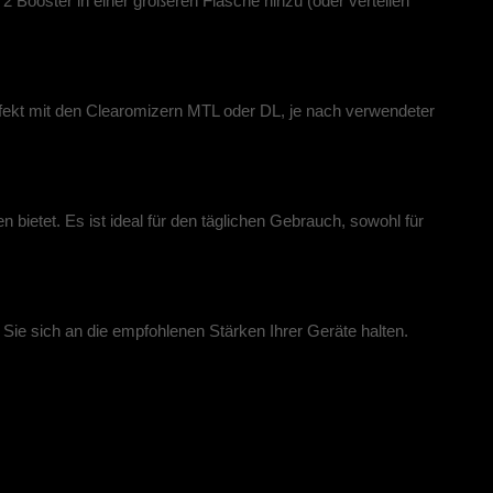
 Booster in einer größeren Flasche hinzu (oder verteilen
erfekt mit den Clearomizern MTL oder DL, je nach verwendeter
ietet. Es ist ideal für den täglichen Gebrauch, sowohl für
Sie sich an die empfohlenen Stärken Ihrer Geräte halten.