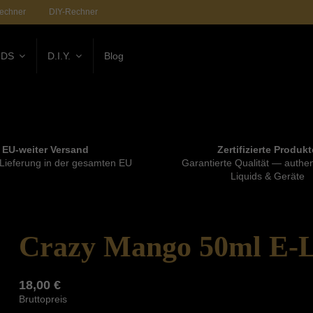
rechner
DIY-Rechner
IDS
D.I.Y.
Blog
EU-weiter Versand
Zertifizierte Produkt
 Lieferung in der gesamten EU
Garantierte Qualität — authen
Liquids & Geräte
Crazy Mango 50ml E-Li
18,00 €
Bruttopreis