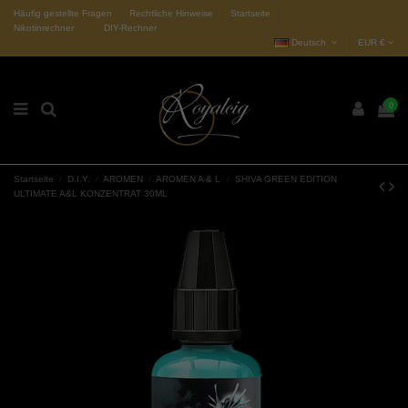
Häufig gestellte Fragen
Rechtliche Hinweise
Startseite
Nikotinrechner
DIY-Rechner
Deutsch
EUR €
0
Startseite
D.I.Y.
AROMEN
AROMEN A & L
SHIVA GREEN EDITION
ULTIMATE A&L KONZENTRAT 30ML