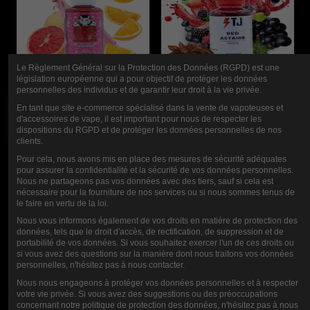
Le Règlement Général sur la Protection des Données (RGPD) est une
législation européenne qui a pour objectif de protéger les données
personnelles des individus et de garantir leur droit à la vie privée.
En tant que site e-commerce spécialisé dans la vente de vapoteuses et
PINKMAN
AROMA RED
d'accessoires de vape, il est important pour nous de respecter les
dispositions du RGPD et de protéger les données personnelles de nos
KONZENTRAT
ASTAIRE 30ML
clients.
VAMPIRE VAPE
T-JUICE
Pour cela, nous avons mis en place des mesures de sécurité adéquates
pour assurer la confidentialité et la sécurité de vos données personnelles.
30ML
Nous ne partageons pas vos données avec des tiers, sauf si cela est
11,00 €
nécessaire pour la fourniture de nos services ou si nous sommes tenus de
le faire en vertu de la loi.
10,50 €
Nous vous informons également de vos droits en matière de protection des
données, tels que le droit d'accès, de rectification, de suppression et de
portabilité de vos données. Si vous souhaitez exercer l'un de ces droits ou
si vous avez des questions sur la manière dont nous traitons vos données
personnelles, n'hésitez pas à nous contacter.
Nous nous engageons à protéger vos données personnelles et à respecter
votre vie privée. Si vous avez des suggestions ou des préoccupations
concernant notre politique de protection des données, n'hésitez pas à nous