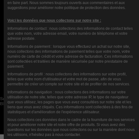
RANG
en faire part. Nous sommes toujours ouverts aux commentaires et aux
suggestions pour améliorer notre politique de protection des données.
KOMMENTARE (0)
Voici les données que nous collectons sur notre site :
Informations de contact : nous collectons des informations de contact telles
que votre nom, votre adresse email, votre numéro de téléphone et votre
adresse postale.
Informations de paiement : lorsque vous effectuez un achat sur notre site,
nous collectons des informations de paiement telles que votre nom, votre
numéro de carte de crédit et votre adresse de facturation. Ces informations
sont collectées et traitées de manière sécurisée par notre prestataire de
paiement.
Informations de profil : nous collectons des informations sur votre profil,
Contact us
telles que votre nom d'utilisateur et votre mot de passe, afin de vous
permettre de créer un compte sur notre site et de profiter de nos services.
Blog Kategorien


Informations de navigation : nous collectons des informations sur votre
Blog Posts Neuerungen


utilisation de notre site, telles que votre adresse IP, le type de navigateur
Suche im Blog


que vous utilisez, les pages que vous avez consultées sur notre site et les
Blog Archiv


liens que vous avez cliqués. Ces informations sont collectées à des fins de
statistiques et d'amélioration de l'expérience utilisateur.
Blog Top Autoren


Nous collectons ces données dans le cadre de la fourniture de nos services
Newsletter
et pour améliorer notre site et notre offre de produits. Si vous avez des
questions sur les données que nous collectons ou sur la manière dont nous
les utilisons, n'hésitez pas à nous contacter.