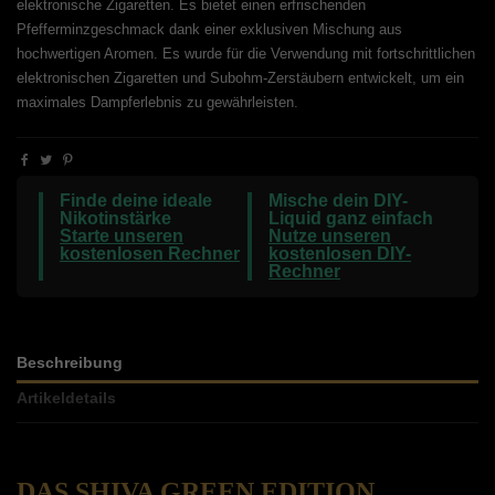
elektronische Zigaretten. Es bietet einen erfrischenden
Pfefferminzgeschmack dank einer exklusiven Mischung aus
hochwertigen Aromen. Es wurde für die Verwendung mit fortschrittlichen
elektronischen Zigaretten und Subohm-Zerstäubern entwickelt, um ein
maximales Dampferlebnis zu gewährleisten.
Finde deine ideale
Mische dein DIY-
Nikotinstärke
Liquid ganz einfach
Starte unseren
Nutze unseren
kostenlosen Rechner
kostenlosen DIY-
Rechner
Beschreibung
Artikeldetails
DAS SHIVA GREEN EDITION