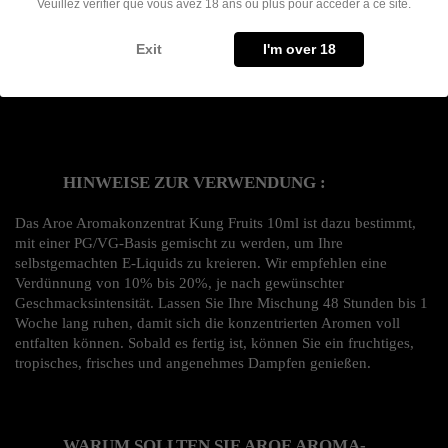
Veuillez vérifier que vous avez 18 ans ou plus pour accéder à ce site.
Format
: 10ml-Flasche
Exit
I'm over 18
HINWEISE ZUR VERWENDUNG :
Das Aroe Aromakonzentrat Kung Fruits 10ml ist dazu bestimmt, 
mit einer PG/VG-Basis gemischt zu werden, um Ihre 
selbstgemachten E-Liquids zu kreieren. Wir empfehlen eine 
Verdünnung von 10% bis 20%, je nach gewünschter 
Geschmacksintensität. Lassen Sie Ihre Mischung 48 Stunden bis 1 
Woche lang ruhen, damit sich die konzentrierten Aromen voll 
entfalten können. Sobald es fertig ist, können Sie ein fruchtiges, 
tropisches, frisches und angenehmes Dampfen genießen.
WARUM SOLLTEN SIE AROE AROMA-