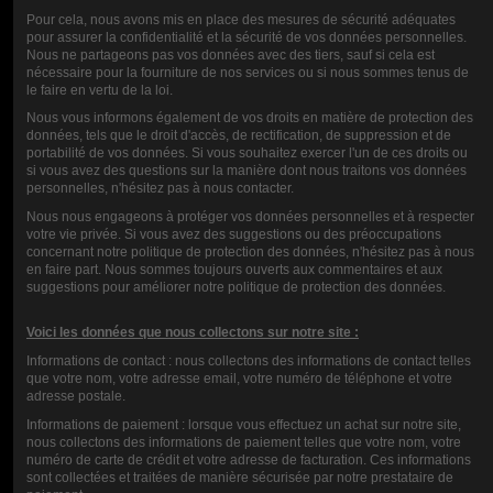
BASE MUSIC
BOOSTER
Pour cela, nous avons mis en place des mesures de sécurité adéquates
JUICE 1L
MUSIC JUICE
pour assurer la confidentialité et la sécurité de vos données personnelles.
Nous ne partageons pas vos données avec des tiers, sauf si cela est
10ML-20MG
nécessaire pour la fourniture de nos services ou si nous sommes tenus de
12,00 €
le faire en vertu de la loi.
0,90 €
Nous vous informons également de vos droits en matière de protection des
données, tels que le droit d'accès, de rectification, de suppression et de
portabilité de vos données. Si vous souhaitez exercer l'un de ces droits ou
si vous avez des questions sur la manière dont nous traitons vos données
personnelles, n'hésitez pas à nous contacter.
RANG
Nous nous engageons à protéger vos données personnelles et à respecter
votre vie privée. Si vous avez des suggestions ou des préoccupations
KOMMENTARE (0)
concernant notre politique de protection des données, n'hésitez pas à nous
en faire part. Nous sommes toujours ouverts aux commentaires et aux
suggestions pour améliorer notre politique de protection des données.
Voici les données que nous collectons sur notre site :
Informations de contact : nous collectons des informations de contact telles
que votre nom, votre adresse email, votre numéro de téléphone et votre
adresse postale.
Informations de paiement : lorsque vous effectuez un achat sur notre site,
nous collectons des informations de paiement telles que votre nom, votre
numéro de carte de crédit et votre adresse de facturation. Ces informations
Contact us
sont collectées et traitées de manière sécurisée par notre prestataire de