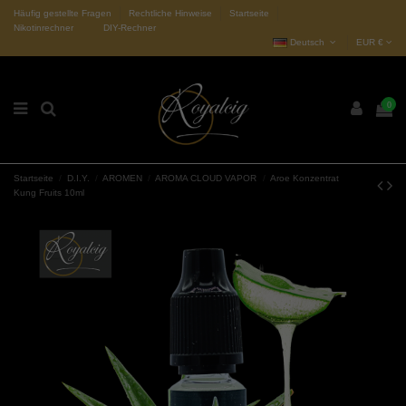
Häufig gestellte Fragen
Rechtliche Hinweise
Startseite
Nikotinrechner
DIY-Rechner
Deutsch
EUR €
0
Startseite
D.I.Y.
AROMEN
AROMA CLOUD VAPOR
Aroe Konzentrat
Kung Fruits 10ml