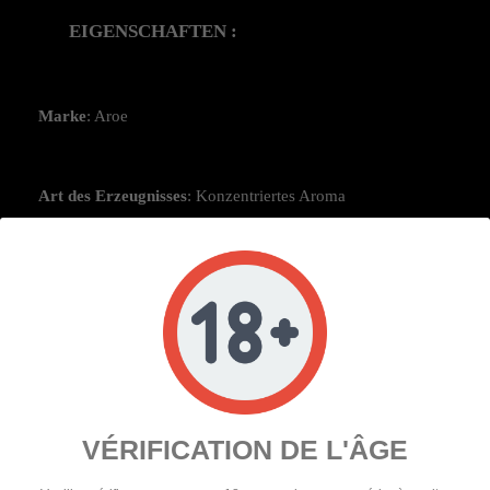
EIGENSCHAFTEN :
Marke
: Aroe
Art des Erzeugnisses
: Konzentriertes Aroma
Inhalt
: 10ml
Geschmack
: Exotische, tropische Früchte
Verwendung
: Konzentriertes Aroma für die Zubereitung von 
VÉRIFICATION DE L'ÂGE
DIY e-Liquids